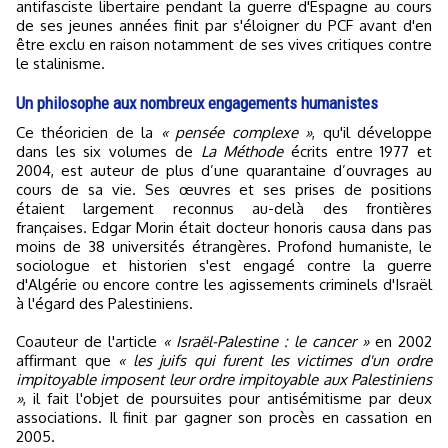
antifasciste libertaire pendant la guerre d'Espagne au cours
de ses jeunes années finit par s'éloigner du PCF avant d'en
être exclu en raison notamment de ses vives critiques contre
le stalinisme.
Un philosophe aux nombreux engagements humanistes
Ce théoricien de la
« pensée complexe »
, qu'il développe
dans les six volumes de
La Méthode
écrits entre 1977 et
2004, est auteur de plus d’une quarantaine d’ouvrages au
cours de sa vie. Ses œuvres et ses prises de positions
étaient largement reconnus au-delà des frontières
françaises. Edgar Morin était docteur honoris causa dans pas
moins de 38 universités étrangères. Profond humaniste, le
sociologue et historien s'est engagé contre la guerre
d'Algérie ou encore contre les agissements criminels d'Israël
à l'égard des Palestiniens.
Coauteur de l'article
« Israël-Palestine : le cancer »
en 2002
affirmant que
« les juifs qui furent les victimes d'un ordre
impitoyable imposent leur ordre impitoyable aux Palestiniens
»
, il fait l'objet de poursuites pour antisémitisme par deux
associations. Il finit par gagner son procès en cassation en
2005.