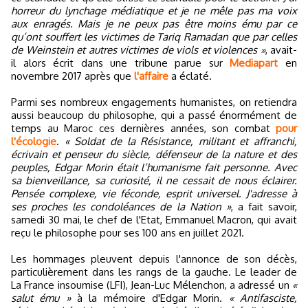
horreur du lynchage médiatique et je ne mêle pas ma voix
aux enragés. Mais je ne peux pas être moins ému par ce
qu’ont souffert les victimes de Tariq Ramadan que par celles
de Weinstein et autres victimes de viols et violences »
, avait-
il alors écrit dans une tribune parue sur
Mediapart
en
novembre 2017 après que
l'affaire
a éclaté.
Parmi ses nombreux engagements humanistes, on retiendra
aussi beaucoup du philosophe, qui a passé énormément de
temps au Maroc ces dernières années, son combat
pour
l'écologie
.
« Soldat de la Résistance, militant et affranchi,
écrivain et penseur du siècle, défenseur de la nature et des
peuples, Edgar Morin était l’humanisme fait personne. Avec
sa bienveillance, sa curiosité, il ne cessait de nous éclairer.
Pensée complexe, vie féconde, esprit universel. J'adresse à
ses proches les condoléances de la Nation »
, a fait savoir,
samedi 30 mai, le chef de l'Etat, Emmanuel Macron, qui avait
reçu le philosophe pour ses 100 ans en juillet 2021.
Les hommages pleuvent depuis l'annonce de son décès,
particulièrement dans les rangs de la gauche. Le leader de
La France insoumise (LFI), Jean-Luc Mélenchon, a adressé un
«
salut ému »
à la mémoire d'Edgar Morin.
« Antifasciste,