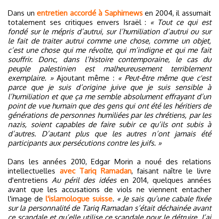
Dans un
entretien accordé à Saphirnews
en 2004, il assumait
totalement ses critiques envers Israël :
« Tout ce qui est
fondé sur le mépris d’autrui, sur l’humiliation d’autrui ou sur
le fait de traiter autrui comme une chose, comme un objet,
c’est une chose qui me révolte, qui m’indigne et qui me fait
souffrir. Donc, dans l’histoire contemporaine, le cas du
peuple palestinien est malheureusement terriblement
exemplaire. »
Ajoutant même :
« Peut-être même que c'est
parce que je suis d’origine juive que je suis sensible à
l’humiliation et que ça me semble absolument effrayant d’un
point de vue humain que des gens qui ont été les héritiers de
générations de personnes humiliées par les chrétiens, par les
nazis, soient capables de faire subir ce qu’ils ont subis à
d’autres. D’autant plus que les autres n’ont jamais été
participants aux persécutions contre les juifs. »
Dans les années 2010, Edgar Morin a noué des relations
intellectuelles
avec Tariq Ramadan
, faisant naître le livre
d'entretiens
Au péril des idées
en 2014, quelques années
avant que les accusations de viols ne viennent entacher
l'image de
l'islamologue suisse
.
« Je sais qu’une cabale fixée
sur la personnalité de Tariq Ramadan s’était déchainée avant
ce scandale et qu’elle utilise ce scandale pour le détruire. J’ai