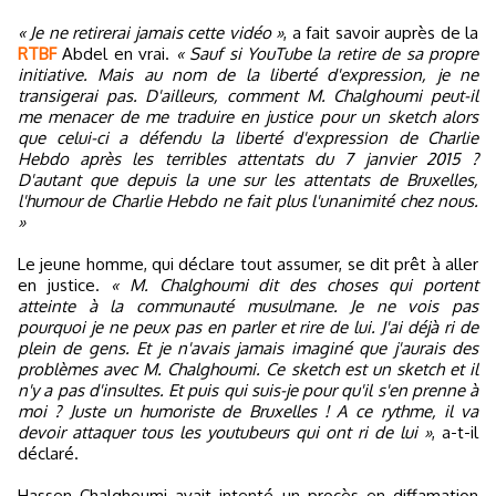
« Je ne retirerai jamais cette vidéo »
, a fait savoir auprès de la
RTBF
Abdel en vrai.
« Sauf si YouTube la retire de sa propre
initiative. Mais au nom de la liberté d'expression, je ne
transigerai pas. D'ailleurs, comment M. Chalghoumi peut-il
me menacer de me traduire en justice pour un sketch alors
que celui-ci a défendu la liberté d'expression de Charlie
Hebdo après les terribles attentats du 7 janvier 2015 ?
D'autant que depuis la une sur les attentats de Bruxelles,
l'humour de Charlie Hebdo ne fait plus l'unanimité chez nous.
»
Le jeune homme, qui déclare tout assumer, se dit prêt à aller
en justice.
« M. Chalghoumi dit des choses qui portent
atteinte à la communauté musulmane. Je ne vois pas
pourquoi je ne peux pas en parler et rire de lui. J'ai déjà ri de
plein de gens. Et je n'avais jamais imaginé que j'aurais des
problèmes avec M. Chalghoumi. Ce sketch est un sketch et il
n'y a pas d'insultes. Et puis qui suis-je pour qu'il s'en prenne à
moi ? Juste un humoriste de Bruxelles ! A ce rythme, il va
devoir attaquer tous les youtubeurs qui ont ri de lui »
, a-t-il
déclaré.
Hassen Chalghoumi avait intenté un procès en diffamation