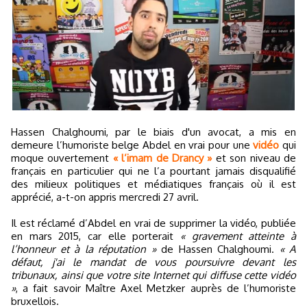
Hassen Chalghoumi, par le biais d'un avocat, a mis en
demeure l’humoriste belge Abdel en vrai pour une
vidéo
qui
moque ouvertement
« l’imam de Drancy »
et son niveau de
français en particulier qui ne l’a pourtant jamais disqualifié
des milieux politiques et médiatiques français où il est
apprécié, a-t-on appris mercredi 27 avril.
Il est réclamé d’Abdel en vrai de supprimer la vidéo, publiée
en mars 2015, car elle porterait
« gravement atteinte à
l’honneur et à la réputation »
de Hassen Chalghoumi.
« A
défaut, j'ai le mandat de vous poursuivre devant les
tribunaux, ainsi que votre site Internet qui diffuse cette vidéo
»
, a fait savoir Maître Axel Metzker auprès de l’humoriste
bruxellois.