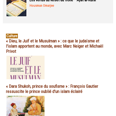
Les vertus du verset du Trône – Ayat al-Kursi
Housman Omarjee
Culture
« Dieu, le Juif et le Musulman » : ce que le judaïsme et
l'islam apportent au monde, avec Marc Neiger et Michaël
Privot
« Dara Shukoh, prince du soufisme » : François Gautier
ressuscite le prince oublié d'un islam éclairé