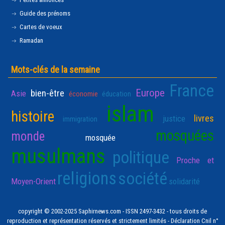
Guide des prénoms
Cartes de voeux
Ramadan
Mots-clés de la semaine
France
Europe
bien-être
Asie
économie
éducation
islam
histoire
livres
justice
immigration
mosquées
monde
mosquée
musulmans
politique
Proche et
religions
société
Moyen-Orient
solidarité
copyright © 2002-2025 Saphirnews.com - ISSN 2497-3432 - tous droits de
reproduction et représentation réservés et strictement limités - Déclaration Cnil n°