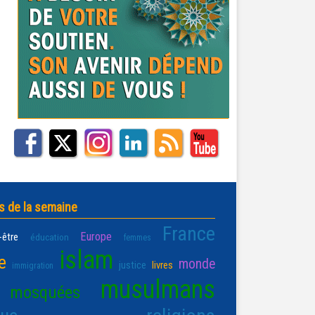
s de la semaine
France
Europe
-être
éducation
femmes
islam
e
monde
justice
livres
immigration
musulmans
mosquées