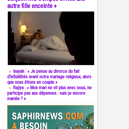
autre fille enceinte »
Inayah : « Je pense au divorce du fait
d’infidélités avant notre mariage religieux, alors
que nous étions en couple »
Rajiya : « Mon mari ne vit plus avec nous, ne
participe pas aux dépenses : suis-je encore
mariée ? »