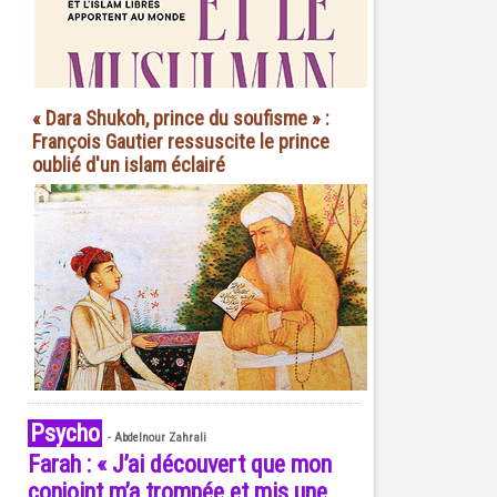
« Dara Shukoh, prince du soufisme » :
François Gautier ressuscite le prince
oublié d'un islam éclairé
Psycho
-
Abdelnour Zahrali
Farah : « J’ai découvert que mon
conjoint m’a trompée et mis une