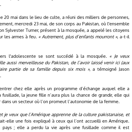
.
e 20 mai dans le lieu de culte, a réuni des milliers de personnes,
ement, mercredi 23 mai, de son corps au Pakistan, où l'ensemble
on Sylvester Turner, présent à la mosquée, a appelé les citoyens
sur les armes à feu.
« Autrement, plus d’enfants mourront »
, a-t-il
rs l'adolescente se sont succédé à la mosquée.
« Je veux
le aussi merveilleuse du Pakistan, de l’avoir laissé venir ici (aux
aire partie de sa famille depuis six mois »
, a témoigné Jason
.
rentrer chez elle après un programme d’échange auquel elle a
usillade, la jeune fille n’aura plus la chance de grandir, elle qui
er dans un secteur où l’on promeut l’autonomie de la femme.
et je veux que l’Amérique apprenne de la culture pakistanaise, et
vait-elle une fois expliqué à ceux qui l’ont accueilli en Amérique.
on pays ; elle a perdu la vie après une fusillade comme il est