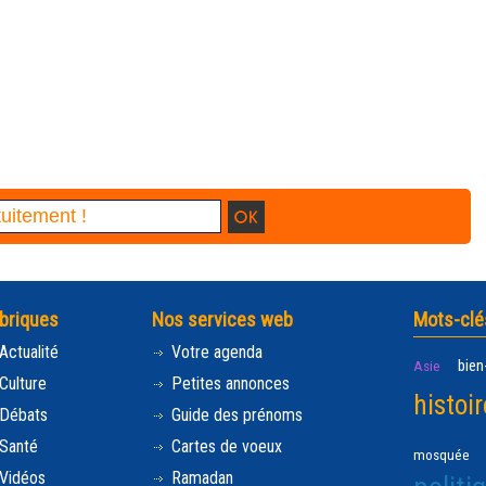
briques
Nos services web
Mots-clé
Actualité
Votre agenda
bien
Asie
Culture
Petites annonces
histoir
Débats
Guide des prénoms
Santé
Cartes de voeux
mosquée
Vidéos
Ramadan