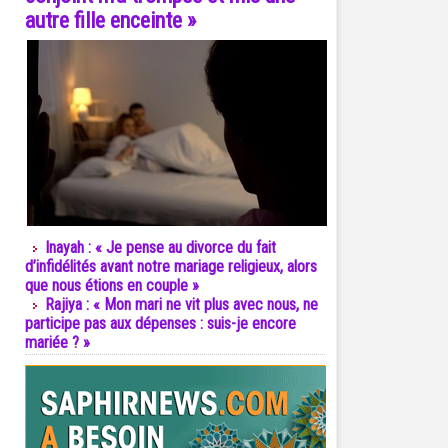
autre fille enceinte »
Inayah : « Je pense au divorce du fait
d’infidélités avant notre mariage religieux, alors
que nous étions en couple »
Rajiya : « Mon mari ne vit plus avec nous, ne
participe pas aux dépenses : suis-je encore
mariée ? »