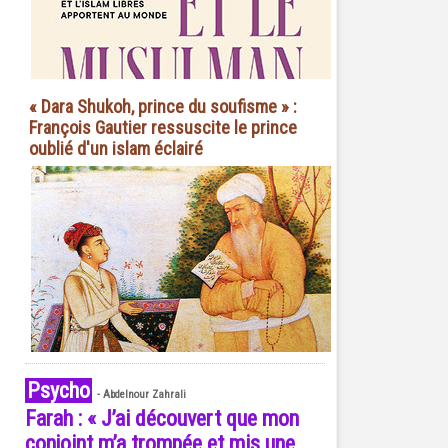
« Dara Shukoh, prince du soufisme » :
François Gautier ressuscite le prince
oublié d'un islam éclairé
Psycho
-
Abdelnour Zahrali
Farah : « J’ai découvert que mon
conjoint m’a trompée et mis une