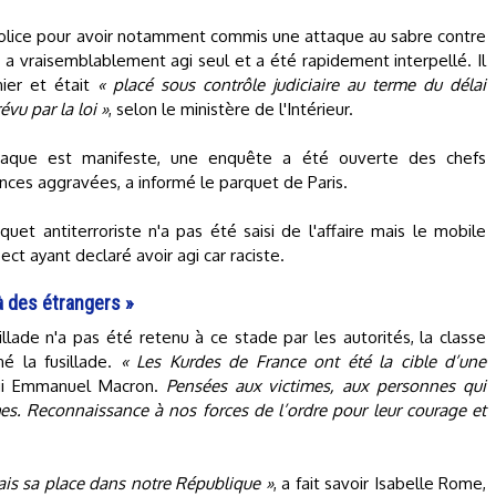
police pour avoir notamment commis une attaque au sabre contre
a vraisemblablement agi seul et a été rapidement interpellé. Il
nier et était
« placé sous contrôle judiciaire au terme du délai
vu par la loi »
, selon le ministère de l'Intérieur.
ttaque est manifeste, une enquête a été ouverte des chefs
ences aggravées, a informé le parquet de Paris.
uet antiterroriste n'a pas été saisi de l'affaire mais le mobile
ect ayant declaré avoir agi car raciste.
à des étrangers »
illade n'a pas été retenu à ce stade par les autorités, la classe
é la fusillade.
« Les Kurdes de France ont été la cible d’une
i Emmanuel Macron.
Pensées aux victimes, aux personnes qui
ches. Reconnaissance à nos forces de l’ordre pour leur courage et
ais sa place dans notre République »
, a fait savoir Isabelle Rome,