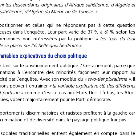
 les descendants originaires d’Afrique sahélienne, d’Algérie et
sahélienne, d’Algérie du Maroc ou de Tunisie. »
positionner et celles qui ne répondent pas à cette question
euses dans l’enquête. Leur part varie de 37 % à 61 % selon les
personnes non intéressées par la politique,
« les "pas du tout
 se placer sur l’échelle gauche-droite ».
ariables explicatives du choix politique
 tant sur le positionnement politique ? Certainement, parce que
minations à l’encontre des minorités façonnent leur rapport au
 cité par l’enquête. Avec son modèle du
« two-tier pluralisme »,
il
ations peuvent entraîner
« la variable explicative clé des différents
t partisan »
comme c’est le cas aux Etats-Unis. Là-bas, les Afro-
dues, votent majoritairement pour le Parti démocrate.
ortements discriminatoires et racistes profitent à la gauche car
crimination et de diversité dans le paysage politique français.
 sociales traditionnelles entrent également en compte dans le