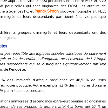
2009 auprès d’environ 21 000 personnes nées entre 1948 et 1990
58 pour celles qui sont originaires des DOM. Les auteurs de
Patrick Simon
rche à Sciences Po, et
, socio-démographe à l’INED,
immigrés et leurs descendants participent à la vie politique
différents groupes d’immigrés et leurs descendants ont des
 origines.
votes
’est pas réductible aux logiques sociales classiques du placement
rés et les descendants d’originaire de l’ensemble de l ’Afrique
rs descendants qui se distinguent significativement par leur
urs de l’enquête.
39 % des immigrés d’Afrique sahélienne et 48,5 % de leurs
échiquier politique. Autre exemple, 32 % des immigrés d’origine
6 % parmi leurs descendants.
ulations immigrées d’ascendance extra-européenne et originaires
aucun de ces groupes, la droite n’atteint la barre des 10 % de