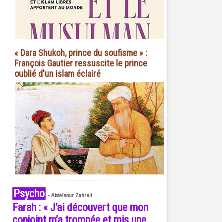
« Dara Shukoh, prince du soufisme » :
François Gautier ressuscite le prince
oublié d'un islam éclairé
Psycho
-
Abdelnour Zahrali
Farah : « J’ai découvert que mon
conjoint m’a trompée et mis une