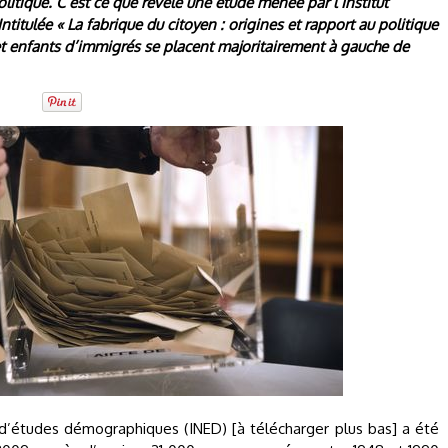
litique. C’est ce que révèle une étude menée par l’Institut
itulée « La fabrique du citoyen : origines et rapport au politique
et enfants d’immigrés se placent majoritairement à gauche de
l d’études démographiques (INED) [à télécharger plus bas] a été