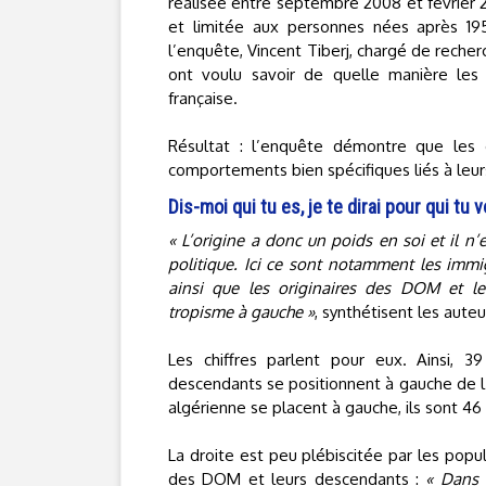
réalisée entre septembre 2008 et février 
et limitée aux personnes nées après 19
l’enquête, Vincent Tiberj, chargé de reche
ont voulu savoir de quelle manière les 
française.
Résultat : l’enquête démontre que les 
comportements bien spécifiques liés à leurs
Dis-moi qui tu es, je te dirai pour qui tu 
« L’origine a donc un poids en soi et il n
politique. Ici ce sont notamment les immig
ainsi que les originaires des DOM et leu
tropisme à gauche »
, synthétisent les aute
Les chiffres parlent pour eux. Ainsi, 
descendants se positionnent à gauche de l’
algérienne se placent à gauche, ils sont 4
La droite est peu plébiscitée par les pop
des DOM et leurs descendants :
« Dans 