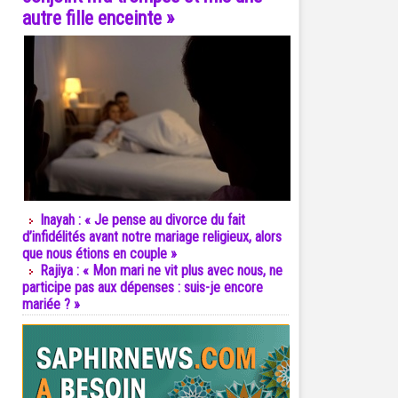
autre fille enceinte »
Inayah : « Je pense au divorce du fait
d’infidélités avant notre mariage religieux, alors
que nous étions en couple »
Rajiya : « Mon mari ne vit plus avec nous, ne
participe pas aux dépenses : suis-je encore
mariée ? »