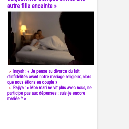
autre fille enceinte »
Inayah : « Je pense au divorce du fait
d’infidélités avant notre mariage religieux, alors
que nous étions en couple »
Rajiya : « Mon mari ne vit plus avec nous, ne
participe pas aux dépenses : suis-je encore
mariée ? »