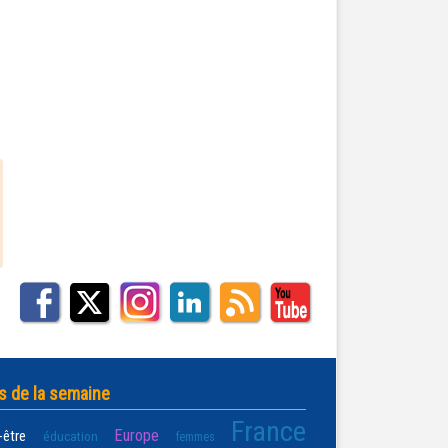
s de la semaine
France
Europe
-être
éducation
femmes