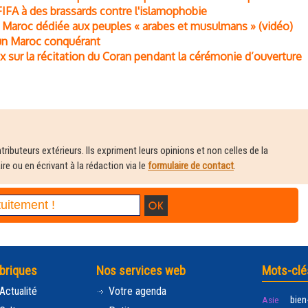
FIFA à des brassards contre l'islamophobie
u Maroc dédiée aux peuples « arabes et musulmans » (vidéo)
 un Maroc conquérant
x sur la récitation du Coran pendant la cérémonie d’ouverture
ributeurs extérieurs. Ils expriment leurs opinions et non celles de la
e ou en écrivant à la rédaction via le
formulaire de contact
.
briques
Nos services web
Mots-clé
Actualité
Votre agenda
bien
Asie