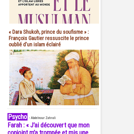
« Dara Shukoh, prince du soufisme » :
François Gautier ressuscite le prince
oublié d'un islam éclairé
Psycho
-
Abdelnour Zahrali
Farah : « J’ai découvert que mon
conjoint m’a trompée et mis une