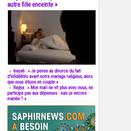
autre fille enceinte »
Inayah : « Je pense au divorce du fait
d’infidélités avant notre mariage religieux, alors
que nous étions en couple »
Rajiya : « Mon mari ne vit plus avec nous, ne
participe pas aux dépenses : suis-je encore
mariée ? »