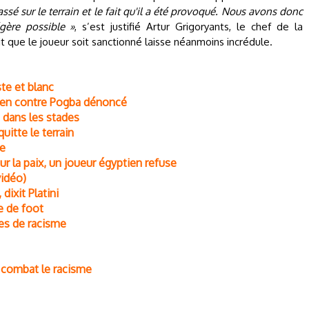
sé sur le terrain et le fait qu'il a été provoqué. Nous avons donc
égère possible »
, s’est justifié Artur Grigoryants, le chef de la
it que le joueur soit sanctionné laisse néanmoins incrédule.
ste et blanc
lien contre Pogba dénoncé
 dans les stades
uitte le terrain
me
ur la paix, un joueur égyptien refuse
vidéo)
dixit Platini
e de foot
res de racisme
t combat le racisme