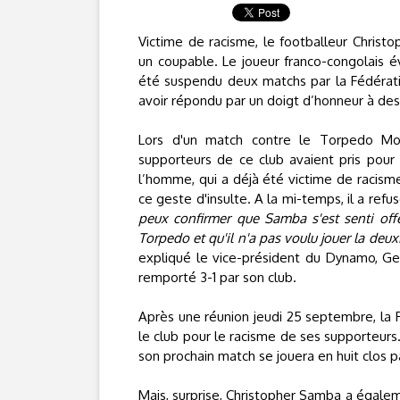
Victime de racisme, le footballeur Chris
un coupable. Le joueur franco-congolais
été suspendu deux matchs par la Fédérati
avoir répondu par un doigt d’honneur à des 
Lors d'un match contre le Torpedo Mos
supporteurs de ce club avaient pris pour 
l’homme, qui a déjà été victime de racisme
ce geste d'insulte. A la mi-temps, il a refus
peux confirmer que Samba s'est senti off
Torpedo et qu'il n'a pas voulu jouer la de
expliqué le vice-président du Dynamo, Ge
remporté 3-1 par son club.
Après une réunion jeudi 25 septembre, la
le club pour le racisme de ses supporteur
son prochain match se jouera en huit clos pa
Mais, surprise, Christopher Samba a égalem