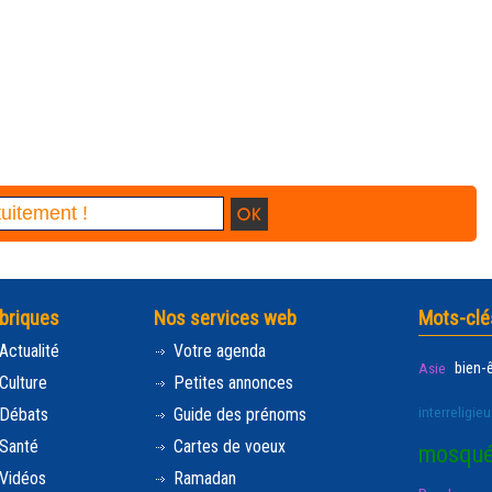
briques
Nos services web
Mots-clé
Actualité
Votre agenda
bien-
Asie
Culture
Petites annonces
interreligieu
Débats
Guide des prénoms
Santé
Cartes de voeux
mosqu
Vidéos
Ramadan