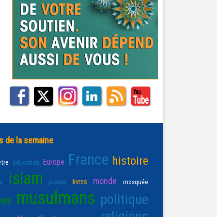
s de la semaine
France
histoire
Europe
être
éducation
islam
monde
livres
x
justice
mosquée
musulmans
politique
ées
religions