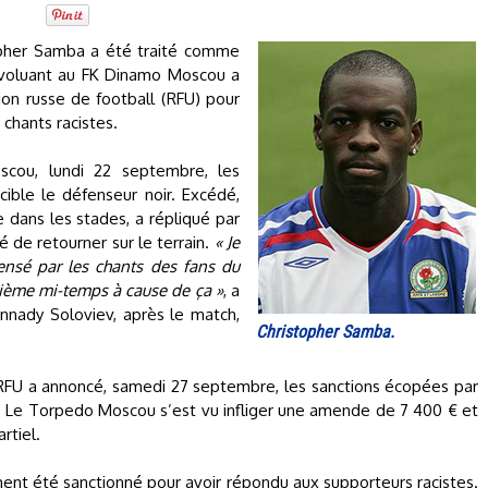
topher Samba a été traité comme
 évoluant au FK Dinamo Moscou a
on russe de football (RFU) pour
chants racistes.
cou, lundi 22 septembre, les
cible le défenseur noir. Excédé,
 dans les stades, a répliqué par
é de retourner sur le terrain.
« Je
ensé par les chants des fans du
uxième mi-temps à cause de ça »
, a
nnady Soloviev, après le match,
Christopher Samba.
 RFU a annoncé, samedi 27 septembre, les sanctions écopées par
s. Le Torpedo Moscou s’est vu infliger une amende de 7 400 € et
rtiel.
ent été sanctionné pour avoir répondu aux supporteurs racistes.