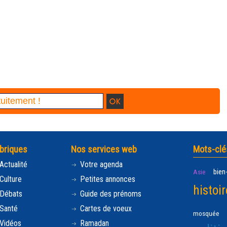
briques
Nos services web
Mots-clé
Actualité
Votre agenda
bien
Asie
Culture
Petites annonces
histoir
Débats
Guide des prénoms
Santé
Cartes de voeux
mosquée
Vidéos
Ramadan