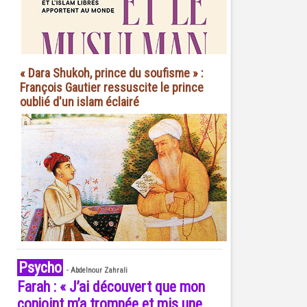
« Dara Shukoh, prince du soufisme » :
François Gautier ressuscite le prince
oublié d'un islam éclairé
Psycho
-
Abdelnour Zahrali
Farah : « J’ai découvert que mon
conjoint m’a trompée et mis une