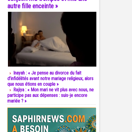
autre fille enceinte »
Inayah : « Je pense au divorce du fait
d’infidélités avant notre mariage religieux, alors
que nous étions en couple »
Rajiya : « Mon mari ne vit plus avec nous, ne
participe pas aux dépenses : suis-je encore
mariée ? »