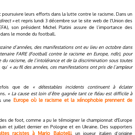
poursuivre leurs efforts dans la lutte contre le racisme. Dans un
irect »
et repris lundi 3 décembre sur le site web de l'Union des
FA), son président Michel Platini assure de l’importance des
 dans le monde du football.
ine d’années, des manifestations ont eu lieu en octobre dans
artenaire FARE (Football contre le racisme en Europe, ndlr), pour
e du racisme, de l’intolérance et de la discrimination sous toutes
t qu’
« au fil des années, ces manifestations ont pris de l’ampleur
tefois que de
« détestables incidents continuent à éclater
ns.
« La cause est loin d’être gagnée tant ce fléau est difficile à
Europe où le racisme et la xénophobie prennent de
ns une
tades de foot, comme a pu le témoigner le championnat d'Europe
 juin et juillet dernier en Pologne et en Ukraine. Des supporters
ultes racistes à Mario Balotelli
, un joueur italien d’origine