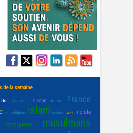
s de la semaine
France
Europe
-être
éducation
femmes
islam
e
monde
livres
interreligieux
justice
musulmans
mosquées