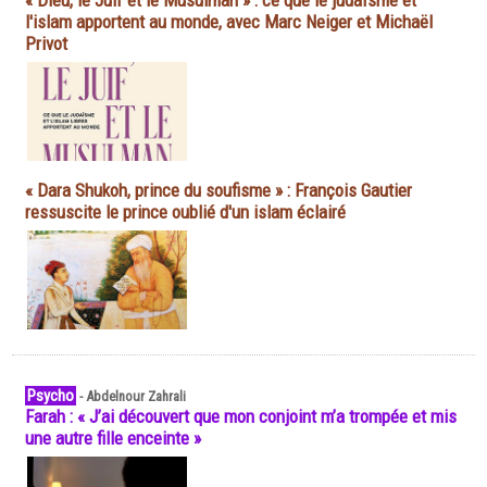
« Dieu, le Juif et le Musulman » : ce que le judaïsme et
l'islam apportent au monde, avec Marc Neiger et Michaël
Privot
« Dara Shukoh, prince du soufisme » : François Gautier
ressuscite le prince oublié d'un islam éclairé
Psycho
-
Abdelnour Zahrali
Farah : « J’ai découvert que mon conjoint m’a trompée et mis
une autre fille enceinte »