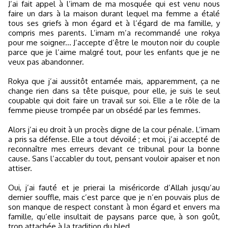
J’ai fait appel à l’imam de ma mosquée qui est venu nous
faire un dars à la maison durant lequel ma femme a étalé
tous ses griefs à mon égard et à l’égard de ma famille, y
compris mes parents. L’imam m’a recommandé une rokya
pour me soigner... J’accepte d’être le mouton noir du couple
parce que je l’aime malgré tout, pour les enfants que je ne
veux pas abandonner.
Rokya que j’ai aussitôt entamée mais, apparemment, ça ne
change rien dans sa tête puisque, pour elle, je suis le seul
coupable qui doit faire un travail sur soi. Elle a le rôle de la
femme pieuse trompée par un obsédé par les femmes.
Alors j’ai eu droit à un procès digne de la cour pénale. L’imam
a pris sa défense. Elle a tout dévoilé ; et moi, j’ai accepté de
reconnaître mes erreurs devant ce tribunal pour la bonne
cause. Sans l’accabler du tout, pensant vouloir apaiser et non
attiser.
Oui, j’ai fauté et je prierai la miséricorde d’Allah jusqu’au
dernier souffle, mais c’est parce que je n’en pouvais plus de
son manque de respect constant à mon égard et envers ma
famille, qu’elle insultait de paysans parce que, à son goût,
trop attachée à la tradition du bled.