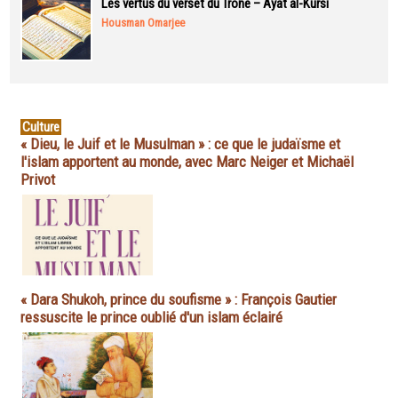
Les vertus du verset du Trône – Ayat al-Kursi
Housman Omarjee
Culture
« Dieu, le Juif et le Musulman » : ce que le judaïsme et
l'islam apportent au monde, avec Marc Neiger et Michaël
Privot
« Dara Shukoh, prince du soufisme » : François Gautier
ressuscite le prince oublié d'un islam éclairé