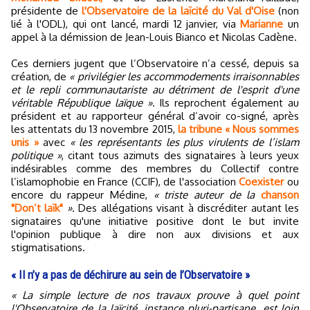
présidente de
l'Observatoire de la laïcité du Val d'Oise
(non
lié à l'ODL), qui ont lancé, mardi 12 janvier, via
Marianne
un
appel à la démission de Jean-Louis Bianco et Nicolas Cadène.
Ces derniers jugent que l’Observatoire n’a cessé, depuis sa
création, de
« privilégier les accommodements irraisonnables
et le repli communautariste au détriment de l'esprit d'une
véritable République laïque »
. Ils reprochent également au
président et au rapporteur général d’avoir co-signé, après
les attentats du 13 novembre 2015,
la tribune « Nous sommes
unis »
avec
« les représentants les plus virulents de l’islam
politique »
, citant tous azimuts des signataires à leurs yeux
indésirables comme des membres du Collectif contre
l’islamophobie en France (CCIF), de l'association
Coexister
ou
encore du rappeur Médine,
« triste auteur de la
chanson
"Don’t laïk"
»
. Des allégations visant à discréditer autant les
signataires qu'une initiative positive dont le but invite
l'opinion publique à dire non aux divisions et aux
stigmatisations.
« Il n’y a pas de déchirure au sein de l’Observatoire »
« La simple lecture de nos travaux prouve à quel point
l'Observatoire de la laïcité, instance pluri-partisane, est loin