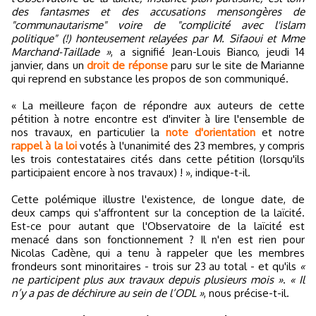
des fantasmes et des accusations mensongères de
"communautarisme" voire de "complicité avec l'islam
politique" (!) honteusement relayées par M. Sifaoui et Mme
Marchand-Taillade »
, a signifié Jean-Louis Bianco, jeudi 14
janvier, dans un
droit de réponse
paru sur le site de Marianne
qui reprend en substance les propos de son communiqué.
« La meilleure façon de répondre aux auteurs de cette
pétition à notre encontre est d'inviter à lire l'ensemble de
nos travaux, en particulier la
note d'orientation
et notre
rappel à la loi
votés à l'unanimité des 23 membres, y compris
les trois contestataires cités dans cette pétition (lorsqu'ils
participaient encore à nos travaux) ! », indique-t-il.
Cette polémique illustre l'existence, de longue date, de
deux camps qui s'affrontent sur la conception de la laïcité.
Est-ce pour autant que l'Observatoire de la laïcité est
menacé dans son fonctionnement ? Il n'en est rien pour
Nicolas Cadène, qui a tenu à rappeler que les membres
frondeurs sont minoritaires - trois sur 23 au total - et qu'ils
«
ne participent plus aux travaux depuis plusieurs mois »
.
« Il
n’y a pas de déchirure au sein de l’ODL »
, nous précise-t-il.