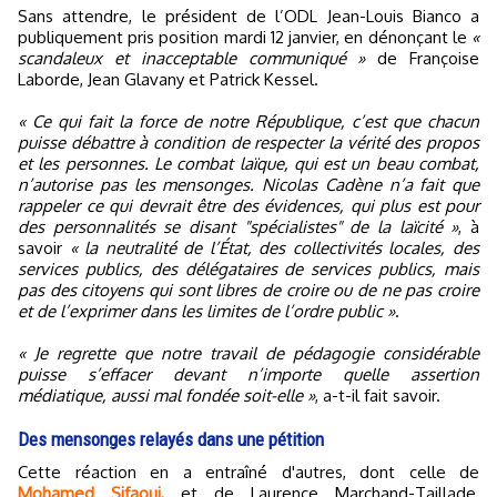
Sans attendre, le président de l’ODL Jean-Louis Bianco a
publiquement pris position mardi 12 janvier, en dénonçant le
«
scandaleux et inacceptable communiqué »
de Françoise
Laborde, Jean Glavany et Patrick Kessel.
« Ce qui fait la force de notre République, c’est que chacun
puisse débattre à condition de respecter la vérité des propos
et les personnes. Le combat laïque, qui est un beau combat,
n’autorise pas les mensonges. Nicolas Cadène n’a fait que
rappeler ce qui devrait être des évidences, qui plus est pour
des personnalités se disant "spécialistes" de la laïcité »
, à
savoir
« la neutralité de l’État, des collectivités locales, des
services publics, des délégataires de services publics, mais
pas des citoyens qui sont libres de croire ou de ne pas croire
et de l’exprimer dans les limites de l’ordre public »
.
« Je regrette que notre travail de pédagogie considérable
puisse s’effacer devant n’importe quelle assertion
médiatique, aussi mal fondée soit-elle »
, a-t-il fait savoir.
Des mensonges relayés dans une pétition
Cette réaction en a entraîné d'autres, dont celle de
Mohamed Sifaoui,
et de Laurence Marchand-Taillade,