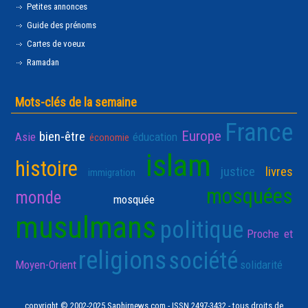
Petites annonces
Guide des prénoms
Cartes de voeux
Ramadan
Mots-clés de la semaine
France
Europe
bien-être
Asie
éducation
économie
islam
histoire
justice
livres
immigration
mosquées
monde
mosquée
musulmans
politique
Proche et
religions
société
Moyen-Orient
solidarité
copyright © 2002-2025 Saphirnews.com - ISSN 2497-3432 - tous droits de