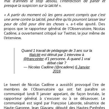
mal d'années le stop absolu, l'interdiction de parler et
presque la suspicion sur la laïcité ».
« A partir du moment où les gens auront compris que c'est
une arme contre la laïcité, peut-être qu'ils pourront laisser leur
peur de côté pour dire les choses »
, a-t-elle ajouté. Des
propos que le rapporteur général de l'Observatoire, Nicolas
Cadène, a ouvertement critiqué sur Twitter, le jour même de
l'interview.
Quand 1 travail de pédagogie de 3 ans sur la
#laïcité
est détruit par 1 interview à
@franceinter
d'1 personne. À quand 1 vrai
débat clair ?
— Nicolas Cadène (@ncadene)
6 Janvier
2016
Le tweet de Nicolas Cadène a aussitôt provoqué l’ire de
membres de l’Observatoire qui ont fait paraître un
communiqué lundi 11 janvier appelant, de façon brutale, le
rapporteur général à s’excuser ou à se désavouer. Le
communiqué est signé par Françoise Laborde, sénatrice de
Haute-Garonne, Jean Glavany, député des Hautes-Pyrénées