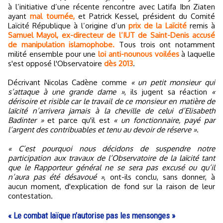
à l’initiative d’une récente rencontre avec Latifa Ibn Ziaten
ayant
mal tournée,
et Patrick Kessel, président du Comité
Laïcité République à l’origine d’un
prix de la Laïcité
remis à
Samuel Mayol, ex-directeur de l’IUT de Saint-Denis accusé
de manipulation islamophobe.
Tous trois ont notamment
milité ensemble pour une
loi anti-nounous voilées
à laquelle
s'est opposé l'Observatoire
dès 2013
.
Décrivant Nicolas Cadène comme
« un petit monsieur qui
s’attaque à une grande dame »
, ils jugent sa réaction
«
dérisoire et risible car le travail de ce monsieur en matière de
laïcité n’arrivera jamais à la cheville de celui d’Elisabeth
Badinter »
et parce qu'il est
« un fonctionnaire, payé par
l’argent des contribuables et tenu au devoir de réserve »
.
« C’est pourquoi nous décidons de suspendre notre
participation aux travaux de l’Observatoire de la laïcité tant
que le Rapporteur général ne se sera pas excusé ou qu’il
n’aura pas été désavoué »
, ont-ils conclu, sans donner, à
aucun moment, d'explication de fond sur la raison de leur
contestation.
« Le combat laïque n’autorise pas les mensonges »