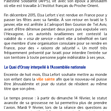
Palestine Solidarité (AFPS), vit avec son époux à Jérusalem
où elle est travaille à l’Institut français du Proche-Orient.
Fin décembre 2015, Elsa Lefort s’est rendue en France pour y
passer les fêtes avec sa famille. À son retour en Israël le 5
janvier, elle est arrêtée à l’aéroport Ben Gourion de Tel Aviv,
avant d'être détenue pendant deux jours puis expulsée vers
l’Hexagone. Les autorités israéliennes ont contesté la
validité du
« visa de service »
dont elle a bénéficié en tant
que membre d’une organisation consulaire pour se rendre en
France, pour des
« raisons de sécurité »
. Un motif très
fréquemment présenté par Israël pour interdire l'entrée sur
son territoire à toute personne jugée indésirable à ses yeux.
Le Quai d'Orsay interpellé à l'Assemblée nationale
Enceinte de huit mois, Elsa Lefort souhaite mettre au monde
son enfant dans la
ville sainte
afin que le nouveau-né puisse
être Jérusalémite et jouir du statut de résident au même
titre que son père.
Le temps presse : à partir du dimanche 14 février, le statut
avancée de sa grossesse ne lui permettra plus de prendre
l’avion. Mardi 9 février, lors de la séance des questions au