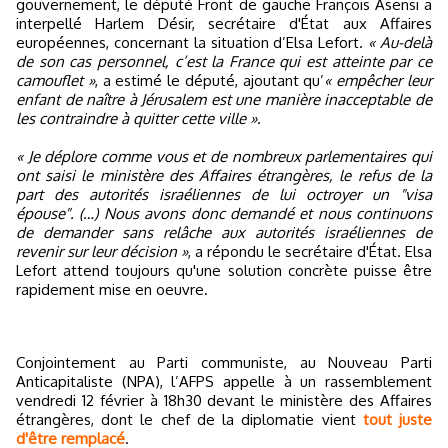
gouvernement, le député Front de gauche François Asensi a
interpellé Harlem Désir, secrétaire d'État aux Affaires
européennes, concernant la situation d’Elsa Lefort.
« Au-delà
de son cas personnel, c’est la France qui est atteinte par ce
camouflet »
, a estimé le député, ajoutant qu’
« empêcher leur
enfant de naître à Jérusalem est une manière inacceptable de
les contraindre à quitter cette ville »
.
« Je déplore comme vous et de nombreux parlementaires qui
ont saisi le ministère des Affaires étrangères, le refus de la
part des autorités israéliennes de lui octroyer un "visa
épouse". (…) Nous avons donc demandé et nous continuons
de demander sans relâche aux autorités israéliennes de
revenir sur leur décision »
, a répondu le secrétaire d'État. Elsa
Lefort attend toujours qu'une solution concrète puisse être
rapidement mise en oeuvre.
Conjointement au Parti communiste, au Nouveau Parti
Anticapitaliste (NPA), l’AFPS appelle à un rassemblement
vendredi 12 février à 18h30 devant le ministère des Affaires
étrangères, dont le chef de la diplomatie vient
tout juste
d'être remplacé
.