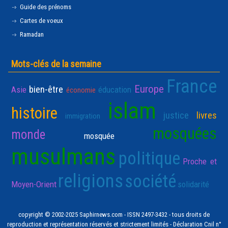
Guide des prénoms
Cartes de voeux
Ramadan
Mots-clés de la semaine
France
Europe
bien-être
Asie
éducation
économie
islam
histoire
justice
livres
immigration
mosquées
monde
mosquée
musulmans
politique
Proche et
religions
société
Moyen-Orient
solidarité
copyright © 2002-2025 Saphirnews.com - ISSN 2497-3432 - tous droits de
reproduction et représentation réservés et strictement limités - Déclaration Cnil n°