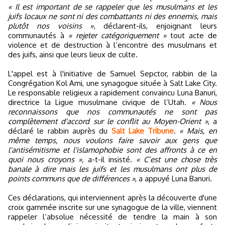
« Il est important de se rappeler que les musulmans et les
juifs locaux ne sont ni des combattants ni des ennemis, mais
plutôt nos voisins »
, déclarent-ils, enjoignant leurs
communautés à
« rejeter catégoriquement »
tout acte de
violence et de destruction à l’encontre des musulmans et
des juifs, ainsi que leurs lieux de culte.
L'appel est à l'initiative de Samuel Sepctor, rabbin de la
Congrégation Kol Ami, une synagogue située à Salt Lake City.
Le responsable religieux a rapidement convaincu Luna Banuri,
directrice la Ligue musulmane civique de l’Utah.
« Nous
reconnaissons que nos communautés ne sont pas
complètement d'accord sur le conflit au Moyen-Orient »
, a
déclaré le rabbin auprès du
Salt Lake Tribune
.
« Mais, en
même temps, nous voulons faire savoir aux gens que
l'antisémitisme et l'islamophobie sont des affronts à ce en
quoi nous croyons »,
a-t-il insisté.
« C’est une chose très
banale à dire mais les juifs et les musulmans ont plus de
points communs que de différences »
, a appuyé Luna Banuri.
Ces déclarations, qui interviennent après la découverte d'une
croix gammée inscrite sur une synagogue de la ville, viennent
rappeler l’absolue nécessité de tendre la main à son