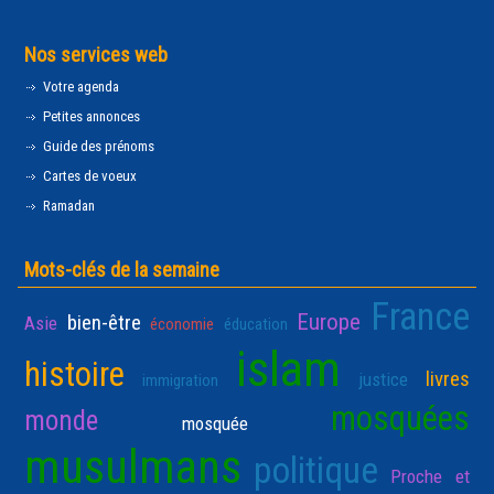
Nos services web
Votre agenda
Petites annonces
Guide des prénoms
Cartes de voeux
Ramadan
Mots-clés de la semaine
France
Europe
bien-être
Asie
économie
éducation
islam
histoire
livres
justice
immigration
mosquées
monde
mosquée
musulmans
politique
Proche et