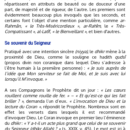
répartissent en attributs de beauté ou de douceur d’une
part, de majesté et de rigueur, de l’autre. Les premiers sont
évidemment beaucoup plus invoqués que les seconds, et
certains font l’objet d’une mention particulière, comme
ar-
Rahmân, « le Très-Miséricordieux », ar-Rahîm
, le
« Très-
Compatissant »
,
al-Latîf, « le Bienveillant »
, et bien d'autres.
Se souvenir du Seigneur
Pratiqué avec une intention sincère
(niyya)
, le
dhikr
mène à la
proximité de Dieu, comme le souligne ce hadith
qudsî
(propos divin non coranique dans lequel Dieu s’adresse à
l’être humain à la première personne) :
« Je suis auprès de
l’idée que Mon serviteur se fait de Moi, et Je suis avec lui
lorsqu’il M’invoque. »
A ses Compagnons le Prophète dit un jour :
« Les cœurs
rouillent comme rouille de fer. » – « Et qu’est-ce qui les fait
briller ? »
, demanda l’un d’eux.
« L’invocation de Dieu et la
lecture du Coran »
, répondit le Prophète. Nombreux sont en
effet les versets dans lesquels il est recommandé
d’invoquer Dieu. Le Coran invoque en premier lieu l’éminence
du
dhikr
:
« Y a-t-il un acte plus grand que celui de se souvenir
du Seigneur (dhikr Allah) ? »
(s. XXIX, v. 45). Le mot est ici à