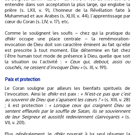
entendre dans son acceptation la plus large, qui englobe la
prière (s. LXII, v. 9), l’honneur de la Révélation faite à
Muhammad et aux Arabes (s. XLIII, v. 44), l’apprentissage par
cœur du Coran (s. LIV, v. 17), etc.
Comme le soulignent les soufis – chez qui la pratique du
dhikr
occupe une place centrale – la remémoration-
invocation de Dieu doit son caractère éminent au fait qu’elle
est prescrite à tout moment. Elle détermine en fait chez
l’être humain tout mode de présence à Dieu, quelle que soit
la situation ou l’activité :
« Ceux qui, debout, assis ou
couchés, ne cessent d’invoquer Dieu »
(s. III, v. 191).
Paix et protection
Le Coran souligne par ailleurs les bienfaits spirituels de
l’invocation. Ainsi le
dhikr
est paix :
« N’est-ce pas que c’est
au souvenir de Dieu que s’apaisent les cœurs ? »
(s. XIII, v. 28)
; il est protection :
« Lorsque ceux qui craignent Dieu se
sentent effleurés par le souffle de Satan, ils se souviennent
de leur Seigneur et aussitôt redeviennent clairvoyants »
(s.
VII, v. 201).
Plus généralement, le
dhikr
pourrait à lui seul résumer la