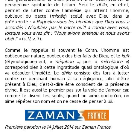
perspective spirituelle de l’islam. Seul le
dhikr
, en effet,
permet de lutter contre l’amnésie qui atteint l’homme,
oublieux du pacte (
mîthâq
) scellé avec Dieu dans la
prééternité :
« Rappelez-vous les bienfaits que Dieu vous a
accordés ! N’oubliez pas le pacte qu’Il a conclu avec vous,
lorsque vous avez dit : "Nous avons entendu et nous avons
obéi !" »
(s. V, v. 7).
Comme le rappelle si souvent le Coran, l’homme est
oublieux par nature, oublieux des bienfaits de Dieu, et le
kufr
(étymologiquement,
« négation »
, puis
« mécréance »
)
correspond bien à cette ingratitude quasi ontologique d’où
va découler l’impiété. Le
dhikr
consiste dès lors à lutter
contre ce penchant humain à la négligence, afin d’être
présent à Dieu, c’est-à-dire être conscient de la présence
divine. Il est aussi le premier pas sur la voie de l’amour car,
comme le disent les soufis, quand on aime quelqu’un, on
aime répéter son nom et on ne cesse de penser à lui.
Première parution le 14 juillet 2014 sur Zaman France.