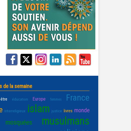
s de la semaine
France
Europe
-être
éducation
femmes
islam
e
monde
livres
interreligieux
justice
musulmans
mosquées