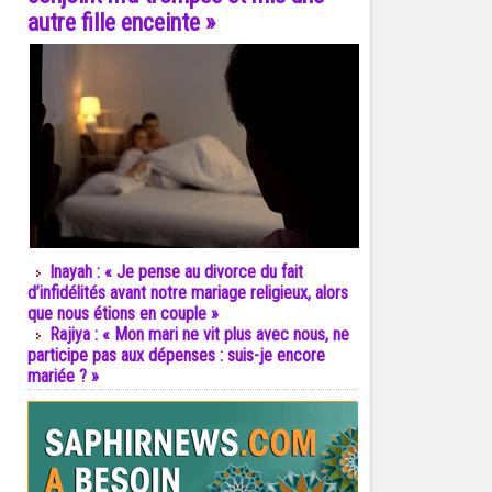
autre fille enceinte »
Inayah : « Je pense au divorce du fait
d’infidélités avant notre mariage religieux, alors
que nous étions en couple »
Rajiya : « Mon mari ne vit plus avec nous, ne
participe pas aux dépenses : suis-je encore
mariée ? »