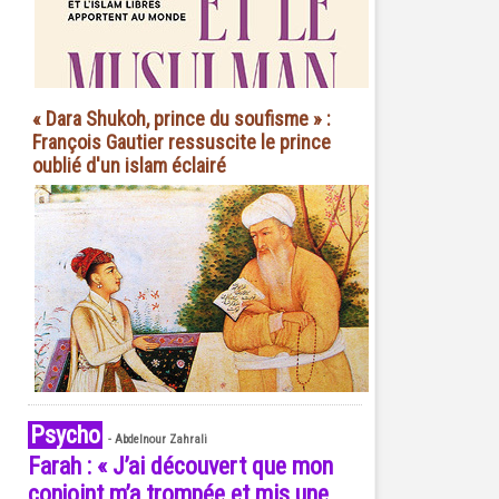
« Dara Shukoh, prince du soufisme » :
François Gautier ressuscite le prince
oublié d'un islam éclairé
Psycho
-
Abdelnour Zahrali
Farah : « J’ai découvert que mon
conjoint m’a trompée et mis une