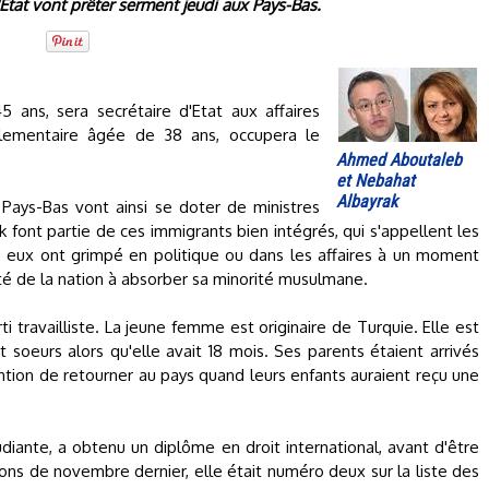
Etat vont prêter serment jeudi aux Pays-Bas.
 ans, sera secrétaire d'Etat aux affaires
rlementaire âgée de 38 ans, occupera le
Ahmed Aboutaleb
et Nebahat
Albayrak
s Pays-Bas vont ainsi se doter de ministres
ont partie de ces immigrants bien intégrés, qui s'appellent les
 eux ont grimpé en politique ou dans les affaires à un moment
ité de la nation à absorber sa minorité musulmane.
ravailliste. La jeune femme est originaire de Turquie. Elle est
t soeurs alors qu'elle avait 18 mois. Ses parents étaient arrivés
ntention de retourner au pays quand leurs enfants auraient reçu une
étudiante, a obtenu un diplôme en droit international, avant d'être
ons de novembre dernier, elle était numéro deux sur la liste des