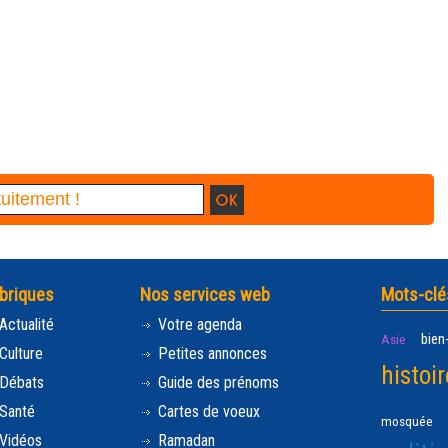
briques
Nos services web
Mots-clé
Actualité
Votre agenda
bien
Asie
Culture
Petites annonces
histoir
Débats
Guide des prénoms
Santé
Cartes de voeux
mosquée
Vidéos
Ramadan