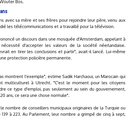
 Wouter Bos.
 ans
s avec sa mère et ses frères pour rejoindre leur père, venu aux
dié les télécommunications et a travaillé pour la télévision.
 prononcé un discours dans une mosquée d'Amsterdam, appelant à
a nécessité d'accepter les valeurs de la société néerlandaise.
ait en tirer les conclusions et partir", avait-il lancé. Lui-même
'une protection policière permanente.
Bas montrent l'exemple", estime Sadik Harchaoui, un Marocain qui
nt multiculturel à Utrecht. "C'est le moment pour les citoyens
endre ce type d'emploi, pas seulement au sein du gouvernement,
 à 20 ans, ce sera une chose normale".
, le nombre de conseillers municipaux originaires de la Turquie ou
139 à 223. Au Parlement, leur nombre a grimpé de cinq à sept,