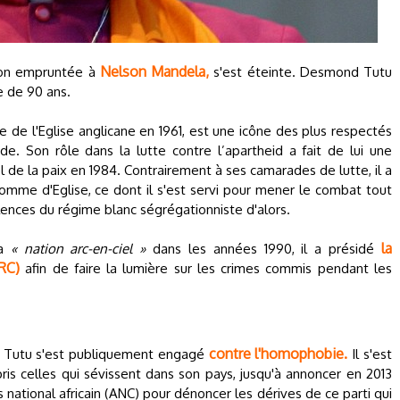
Nelson Mandela,
sion empruntée à
s'est éteinte. Desmond Tutu
e de 90 ans.
 de l'Eglise anglicane en 1961, est une icône des plus respectés
. Son rôle dans la lutte contre l’apartheid a fait de lui une
l de la paix en 1984. Contrairement à ses camarades de lutte, il a
omme d'Eglise, ce dont il s'est servi pour mener le combat tout
lences du régime blanc ségrégationniste d'alors.
la
la
« nation arc-en-ciel »
dans les années 1990, il a présidé
RC)
afin de faire la lumière sur les crimes commis pendant les
contre l'homophobie.
d Tutu s'est publiquement engagé
Il s'est
pris celles qui sévissent dans son pays, jusqu'à annoncer en 2013
s national africain (ANC) pour dénoncer les dérives de ce parti qui