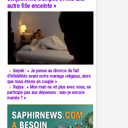
autre fille enceinte »
Inayah : « Je pense au divorce du fait
d’infidélités avant notre mariage religieux, alors
que nous étions en couple »
Rajiya : « Mon mari ne vit plus avec nous, ne
participe pas aux dépenses : suis-je encore
mariée ? »