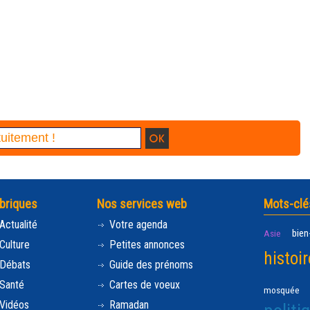
briques
Nos services web
Mots-clé
Actualité
Votre agenda
bien
Asie
Culture
Petites annonces
histoir
Débats
Guide des prénoms
Santé
Cartes de voeux
mosquée
Vidéos
Ramadan