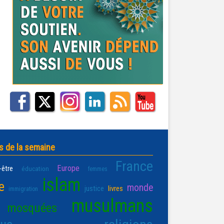
s de la semaine
France
Europe
-être
éducation
femmes
islam
e
monde
justice
livres
immigration
musulmans
mosquées