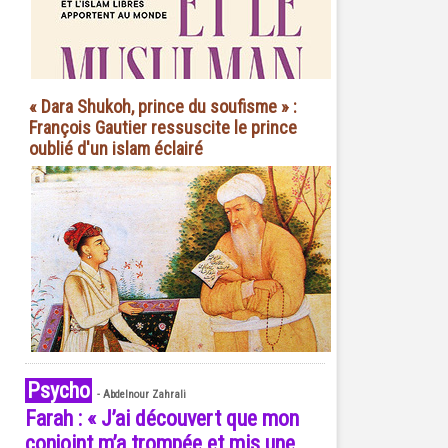
« Dara Shukoh, prince du soufisme » :
François Gautier ressuscite le prince
oublié d'un islam éclairé
Psycho
-
Abdelnour Zahrali
Farah : « J’ai découvert que mon
conjoint m’a trompée et mis une