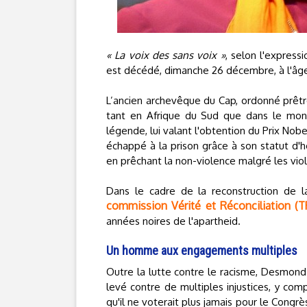
« La voix des sans voix »
, selon l'expres
est décédé, dimanche 26 décembre, à l'âg
L’ancien archevêque du Cap, ordonné prêtre
tant en Afrique du Sud que dans le monde
légende, lui valant l'obtention du Prix Nobe
échappé à la prison grâce à son statut d'h
en prêchant la non-violence malgré les vio
Dans le cadre de la reconstruction de 
commission Vérité et Réconciliation (T
années noires de l'apartheid.
Un homme aux engagements multiples
Outre la lutte contre le racisme, Desmon
levé contre de multiples injustices, y com
qu'il ne voterait plus jamais pour le Congrè