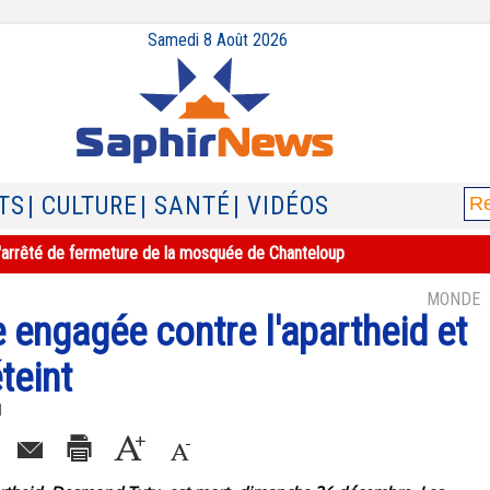
Samedi 8 Août 2026
TS
| CULTURE
| SANTÉ
| VIDÉOS
sif après des heurts entre hindous et musulmans
MONDE
 engagée contre l'apartheid et
éteint
1