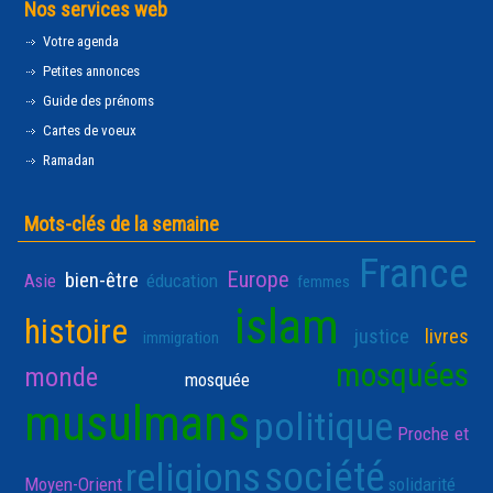
Nos services web
Votre agenda
Petites annonces
Guide des prénoms
Cartes de voeux
Ramadan
Mots-clés de la semaine
France
Europe
bien-être
Asie
éducation
femmes
islam
histoire
justice
livres
immigration
mosquées
monde
mosquée
musulmans
politique
Proche et
société
religions
Moyen-Orient
solidarité