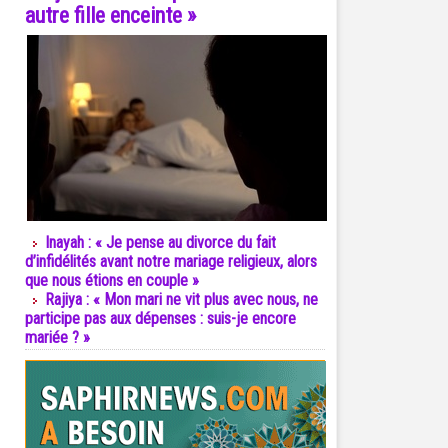
autre fille enceinte »
Inayah : « Je pense au divorce du fait
d’infidélités avant notre mariage religieux, alors
que nous étions en couple »
Rajiya : « Mon mari ne vit plus avec nous, ne
participe pas aux dépenses : suis-je encore
mariée ? »