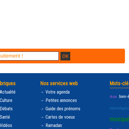
briques
Nos services web
Mots-clé
Actualité
Votre agenda
bien-
Asie
Culture
Petites annonces
interreligieu
Débats
Guide des prénoms
Santé
Cartes de voeux
mosqu
Vidéos
Ramadan