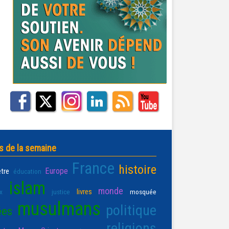
s de la semaine
France
histoire
Europe
être
éducation
islam
monde
livres
x
justice
mosquée
musulmans
politique
ées
religions