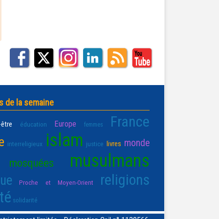
s de la semaine
France
Europe
-être
éducation
femmes
islam
e
monde
livres
interreligieux
justice
musulmans
mosquées
religions
que
Proche et Moyen-Orient
té
solidarité