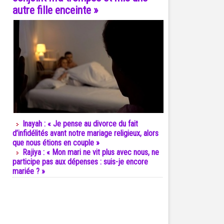
autre fille enceinte »
Inayah : « Je pense au divorce du fait
d’infidélités avant notre mariage religieux, alors
que nous étions en couple »
Rajiya : « Mon mari ne vit plus avec nous, ne
participe pas aux dépenses : suis-je encore
mariée ? »