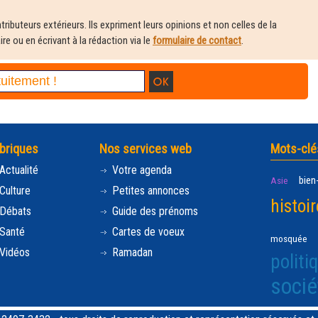
ributeurs extérieurs. Ils expriment leurs opinions et non celles de la
e ou en écrivant à la rédaction via le
formulaire de contact
.
briques
Nos services web
Mots-clé
Actualité
Votre agenda
bien
Asie
Culture
Petites annonces
histoir
Débats
Guide des prénoms
Santé
Cartes de voeux
mosquée
Vidéos
Ramadan
politi
socié