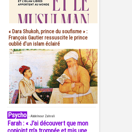
« Dara Shukoh, prince du soufisme » :
François Gautier ressuscite le prince
oublié d'un islam éclairé
Psycho
-
Abdelnour Zahrali
Farah : « J’ai découvert que mon
conjoint m’a trompée et mis une