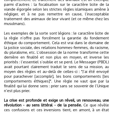
parmi d’autres : la focalisation sur le caractère licite de la
viande égorgée selon les strictes règles islamiques amène à
négliger, et à ne pas remettre en cause, l’inacceptable
traitement des animaux de leur vivant (et ce même chez les
musulmans).
Les exemples de la sorte sont légions : le caractère licite de
la règle n’offre pas forcément la garantie du fondement
éthique du comportement. Cela est vrai dans le domaine de
la justice sociale, des relations hommes-femmes, du racisme,
du pluralisme, etc. L’obsession de la norme transforme cette
dernière en finalité et non plus en moyen, et inverse les
priorités : l’essentiel s’oublie et se perd. Le Messager (PBDL)
avait pourtant clairement traduit le sens de sa mission, au
moyen des règles et au-delà de celles-ci : "J’ai été envoyé
pour parachever [accomplir], les bons comportements [les
comportements éthiques]". Une règle ne vaut que par la
finalité qui lui donne sens : prier sans se souvenir de l’Unique
n’est plus prier.
La crise est profonde et exige un réveil, un renouveau, une
révolution - au sens littéral - de la pensée.
Ce que révèle
ces confusions et ces inversions tient, en amont, à un état