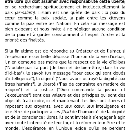
être libre qui doit assumer avec responsabilité cette liberté,
en se recherchant spirituellement et intellectuellement la
paix
(as-salam)
. L’islam est une quête de paix : la paix du
cœur comme la paix sociale, la paix entre les citoyens
comme la paix entre les Nations. En cela son message est
bien exigeant et nous invite à ne négliger aucune condition
de la paix et à garder constamment à l’esprit l’ordre et la
priorité des finalités.
Si la fin ultime est de répondre au Créateur et de l’aimer, si
l’espérance essentielle dépasse l’horizon de la vie d’ici-bas,
il n’en demeure pas moins que le respect de la vie d’ici-bas
("N’oublie pas ta part [de bien et de bien-être] dans la vie
d’ici-bas"), le savoir (un message "pour ceux qui sont doués
d’intelligence"), la dignité ("Nous avons octroyé la dignité aux
êtres humains"), la liberté ("Pas de contrainte en matière de
religion") et la justice ("Dieu commande la justice et
l’excellence") sont des valeurs et des principes qui sont des
objectifs à atteindre, ici et maintenant. Les fins sont claires et
imposent aux croyants, avec leur cœur, leur intelligence et
leur être, de participer à ces
jihad
de l’humanité, de la dignité
et de la conscience : libres, ils sont invités à s’engager à agir,
avec toute l’intensité de leur foi, et à réformer leur être et le
monde. L’espérance en l’Unique exige qu’ils ne perdent