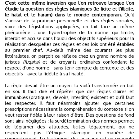
C’est cette même inversion que l’on retrouve lorsque l’on
étudie la question des règles islamiques (le licite et l’illicite,
le halal et le haram) dans le monde contemporain.
Qu’il
s’agisse de la pratique personnelle et des règles sociales,
voire des législations appliquées, on fait face au même
phénomène : une hypertrophie de la norme qui limite,
interdit et accuse dans l’oubli des objectifs supérieurs pour la
réalisation desquelles ces règles et ces lois ont été établies
au premier chef. Au-delà même des courants les plus
littéralistes, on perçoit ce réflexe chez un grand nombre de
juristes
(fuqaha)
et de croyants ordinaires confondant le
respect d’une norme - sans tenir compte du contexte et des
objectifs - avec la fidélité à sa finalité.
La règle devait être un moyen, la voilà transformée en but
en soi. Il faut dire et répéter que des règles claires et
immuables (pratiques, devoirs, interdits) existent et qu’il faut
les respecter. Il faut néanmoins ajouter que certaines
prescriptions nécessitent la compréhension du contexte si on
veut rester fidèle à leur raison d’être. Des questions de fond
sont ainsi négligées : la surdétermination des normes permet
de légitimer des attitudes, licites légalement, qui ne
respectent pas l’éthique islamique en matière de
comportement. Le traitement des animaux est un exemple