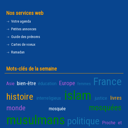
Nos services web
Votre agenda
Petites annonces
Guide des prénoms
Cartes de voeux
Ramadan
Mots-clés de la semaine
France
Europe
bien-être
Asie
éducation
femmes
islam
histoire
livres
interreligieux
justice
mosquées
monde
mosquée
musulmans
politique
Proche et