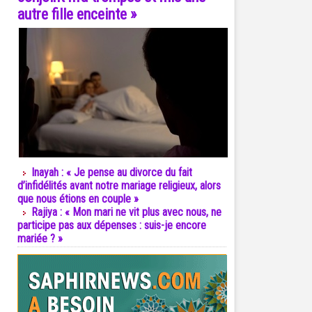
autre fille enceinte »
Inayah : « Je pense au divorce du fait
d’infidélités avant notre mariage religieux, alors
que nous étions en couple »
Rajiya : « Mon mari ne vit plus avec nous, ne
participe pas aux dépenses : suis-je encore
mariée ? »