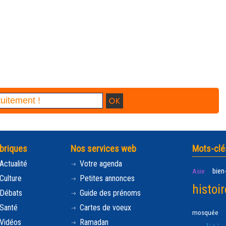
briques
Nos services web
Mots-clé
Actualité
Votre agenda
bien
Asie
Culture
Petites annonces
histoir
Débats
Guide des prénoms
Santé
Cartes de voeux
mosquée
Vidéos
Ramadan