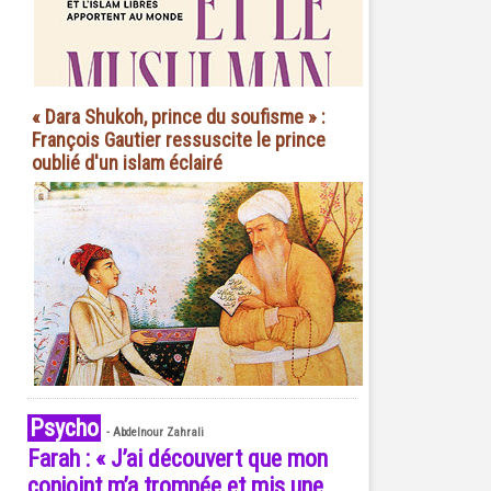
« Dara Shukoh, prince du soufisme » :
François Gautier ressuscite le prince
oublié d'un islam éclairé
Psycho
-
Abdelnour Zahrali
Farah : « J’ai découvert que mon
conjoint m’a trompée et mis une