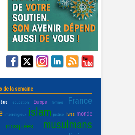
s de la semaine
France
Europe
-être
éducation
femmes
islam
e
monde
livres
interreligieux
justice
musulmans
mosquées