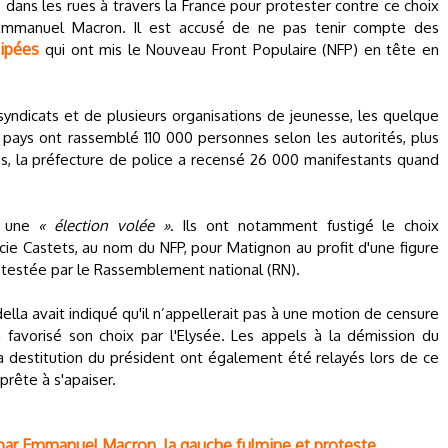
dans les rues à travers la France pour protester contre ce choix
, Emmanuel Macron. Il est accusé de ne pas tenir compte des
cipées
qui ont mis le Nouveau Front Populaire (NFP) en tête en
 syndicats et de plusieurs organisations de jeunesse, les quelque
 pays ont rassemblé 110 000 personnes selon les autorités, plus
is, la préfecture de police a recensé 26 000 manifestants quand
r une
« élection volée »
. Ils ont notamment fustigé le choix
ucie Castets, au nom du NFP, pour Matignon au profit d'une figure
contestée par le Rassemblement national (RN).
ella avait indiqué qu'il n’appellerait pas à une motion de censure
 favorisé son choix par l'Elysée. Les appels à la démission du
a destitution du président ont également été relayés lors de ce
prête à s'apaiser.
par Emmanuel Macron, la gauche fulmine et proteste