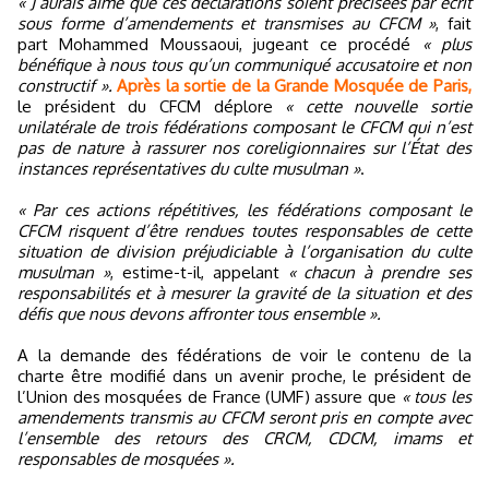
« J’aurais aimé que ces déclarations soient précisées par écrit
sous forme d’amendements et transmises au CFCM »
, fait
part Mohammed Moussaoui, jugeant ce procédé
« plus
bénéfique à nous tous qu’un communiqué accusatoire et non
constructif ».
Après la sortie de la Grande Mosquée de Paris,
le président du CFCM déplore
« cette nouvelle sortie
unilatérale de trois fédérations composant le CFCM qui n’est
pas de nature à rassurer nos coreligionnaires sur l’État des
instances représentatives du culte musulman »
.
« Par ces actions répétitives, les fédérations composant le
CFCM risquent d’être rendues toutes responsables de cette
situation de division préjudiciable à l’organisation du culte
musulman »
, estime-t-il, appelant
« chacun à prendre ses
responsabilités et à mesurer la gravité de la situation et des
défis que nous devons affronter tous ensemble ».
A la demande des fédérations de voir le contenu de la
charte être modifié dans un avenir proche, le président de
l’Union des mosquées de France (UMF) assure que
« tous les
amendements transmis au CFCM seront pris en compte avec
l’ensemble des retours des CRCM, CDCM, imams et
responsables de mosquées ».