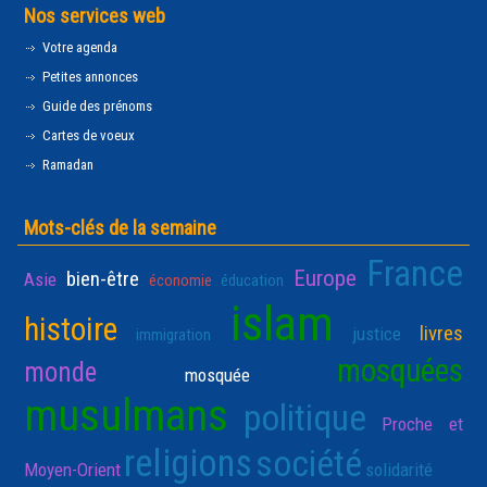
Nos services web
Votre agenda
Petites annonces
Guide des prénoms
Cartes de voeux
Ramadan
Mots-clés de la semaine
France
Europe
bien-être
Asie
économie
éducation
islam
histoire
livres
justice
immigration
mosquées
monde
mosquée
musulmans
politique
Proche et
religions
société
Moyen-Orient
solidarité