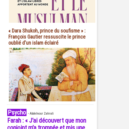
« Dara Shukoh, prince du soufisme » :
François Gautier ressuscite le prince
oublié d'un islam éclairé
Psycho
-
Abdelnour Zahrali
Farah : « J’ai découvert que mon
conjoint m’a trompée et mis une