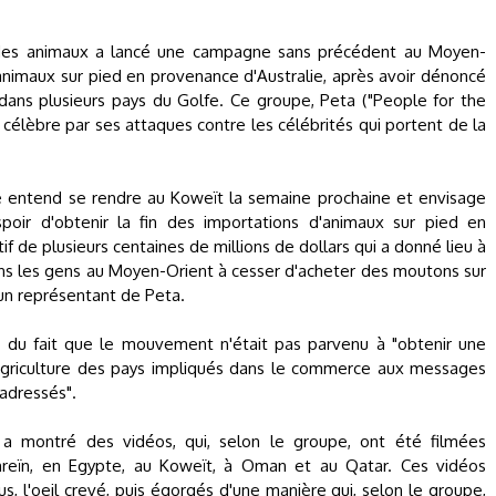
 des animaux a lancé une campagne sans précédent au Moyen-
animaux sur pied en provenance d'Australie, après avoir dénoncé
dans plusieurs pays du Golfe. Ce groupe, Peta ("People for the
 célèbre par ses attaques contre les célébrités qui portent de la
pe entend se rendre au Koweït la semaine prochaine et envisage
spoir d'obtenir la fin des importations d'animaux sur pied en
f de plusieurs centaines de millions de dollars qui a donné lieu à
 les gens au Moyen-Orient à cesser d'acheter des moutons sur
 un représentant de Peta.
it du fait que le mouvement n'était pas parvenu à "obtenir une
Agriculture des pays impliqués dans le commerce aux messages
adressés".
a montré des vidéos, qui, selon le groupe, ont été filmées
hreïn, en Egypte, au Koweït, à Oman et au Qatar. Ces vidéos
 l'oeil crevé, puis égorgés d'une manière qui, selon le groupe,