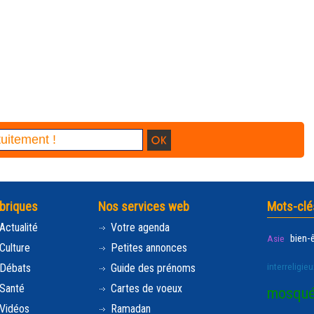
briques
Nos services web
Mots-clé
Actualité
Votre agenda
bien-
Asie
Culture
Petites annonces
interreligieu
Débats
Guide des prénoms
Santé
Cartes de voeux
mosqu
Vidéos
Ramadan