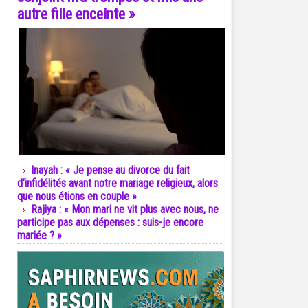
autre fille enceinte »
Inayah : « Je pense au divorce du fait
d’infidélités avant notre mariage religieux, alors
que nous étions en couple »
Rajiya : « Mon mari ne vit plus avec nous, ne
participe pas aux dépenses : suis-je encore
mariée ? »