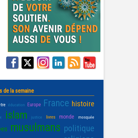
s de la semaine
France
histoire
Europe
être
éducation
islam
monde
livres
x
justice
mosquée
musulmans
politique
ées