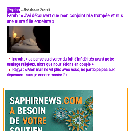
Psycho
-
Abdelnour Zahrali
Farah : « J’ai découvert que mon conjoint m’a trompée et mis
une autre fille enceinte »
Inayah : « Je pense au divorce du fait d’infidélités avant notre
mariage religieux, alors que nous étions en couple »
Rajiya : « Mon mari ne vit plus avec nous, ne participe pas aux
dépenses : suis-je encore mariée ? »