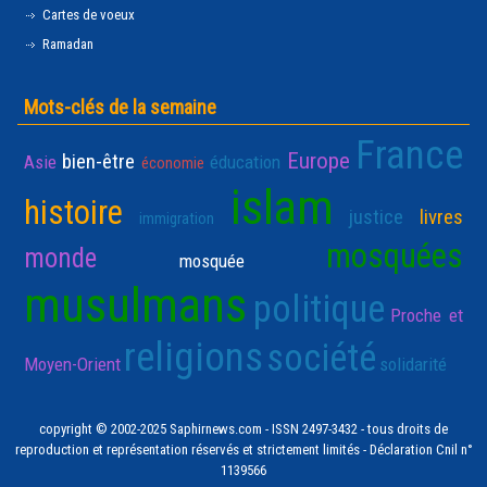
Cartes de voeux
Ramadan
Mots-clés de la semaine
France
Europe
bien-être
Asie
éducation
économie
islam
histoire
justice
livres
immigration
mosquées
monde
mosquée
musulmans
politique
Proche et
religions
société
Moyen-Orient
solidarité
copyright © 2002-2025 Saphirnews.com - ISSN 2497-3432 - tous droits de
reproduction et représentation réservés et strictement limités - Déclaration Cnil n°
1139566