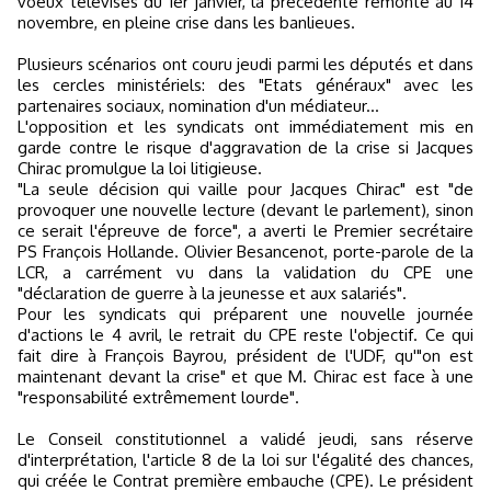
voeux télévisés du 1er janvier, la précédente remonte au 14
novembre, en pleine crise dans les banlieues.
Plusieurs scénarios ont couru jeudi parmi les députés et dans
les cercles ministériels: des "Etats généraux" avec les
partenaires sociaux, nomination d'un médiateur...
L'opposition et les syndicats ont immédiatement mis en
garde contre le risque d'aggravation de la crise si Jacques
Chirac promulgue la loi litigieuse.
"La seule décision qui vaille pour Jacques Chirac" est "de
provoquer une nouvelle lecture (devant le parlement), sinon
ce serait l'épreuve de force", a averti le Premier secrétaire
PS François Hollande. Olivier Besancenot, porte-parole de la
LCR, a carrément vu dans la validation du CPE une
"déclaration de guerre à la jeunesse et aux salariés".
Pour les syndicats qui préparent une nouvelle journée
d'actions le 4 avril, le retrait du CPE reste l'objectif. Ce qui
fait dire à François Bayrou, président de l'UDF, qu'"on est
maintenant devant la crise" et que M. Chirac est face à une
"responsabilité extrêmement lourde".
Le Conseil constitutionnel a validé jeudi, sans réserve
d'interprétation, l'article 8 de la loi sur l'égalité des chances,
qui créée le Contrat première embauche (CPE). Le président