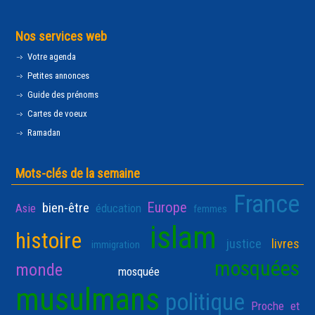
Nos services web
Votre agenda
Petites annonces
Guide des prénoms
Cartes de voeux
Ramadan
Mots-clés de la semaine
France
Europe
bien-être
Asie
éducation
femmes
islam
histoire
justice
livres
immigration
mosquées
monde
mosquée
musulmans
politique
Proche et