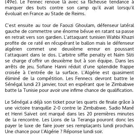
(49e). Le Fennec renoue là avec sa fâcheuse tendance à
marquer des buts contre son camp qu’il avait lorsqu’il
évoluait en France au Stade de Reims.
C’est ensuite au tour de Faouzi Ghoulam, défenseur latéral
gauche de commettre une énorme bévue en ratant sa passe
en retrait vers son gardien. L’attaquant tunisien Wahbi Khazri
profite de ce raté en récupérant le ballon mais le défenseur
algérien commet une deuxième erreur en poussant
l’attaquant dans le dos. L’arbitre siffle penalty et Naïm Sliti
se charge d’offrir un deuxième but à son équipe. Dans les
arrêts de jeu, Sofiane Hanni réduit d’une splendide frappe
croisée à l’entrée de la surface. L’Algérie est quasiment
éliminé de la compétition. Les Fennecs devront battre le
Sénégal lundi 23 janvier, tout en espérant que le Zimbabwe
batte la Tunisie pour avoir une infime chance de qualification.
Le Sénégal a déjà son ticket pour les quarts de finale grâce à
une victoire tranquille 2-0 contre le Zimbabwe. Sadio Mané
et Henri Saïvet ont marqué dans les 20 premières minutes
de la rencontre. Les Lions de la Teranga pouront donc les
payer le luxe de faire jouer ses remplaçants lundi prochain.
Une chance pour l’Algérie ? Réponse lundi soir.