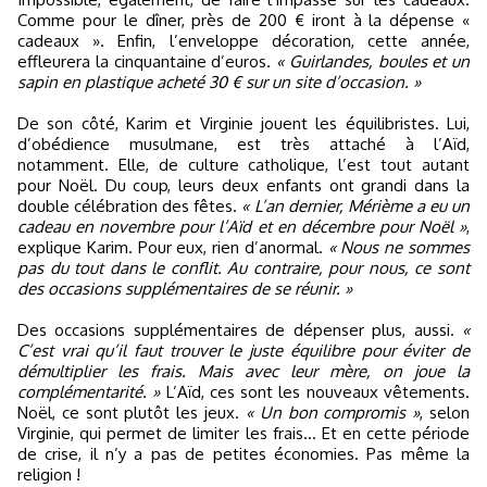
Comme pour le dîner, près de 200 € iront à la dépense «
cadeaux ». Enfin, l’enveloppe décoration, cette année,
effleurera la cinquantaine d’euros.
« Guirlandes, boules et un
sapin en plastique acheté 30 € sur un site d’occasion. »
De son côté, Karim et Virginie jouent les équilibristes. Lui,
d’obédience musulmane, est très attaché à l’Aïd,
notamment. Elle, de culture catholique, l’est tout autant
pour Noël. Du coup, leurs deux enfants ont grandi dans la
double célébration des fêtes.
« L’an dernier, Mérième a eu un
cadeau en novembre pour l’Aïd et en décembre pour Noël »
,
explique Karim. Pour eux, rien d’anormal.
« Nous ne sommes
pas du tout dans le conflit. Au contraire, pour nous, ce sont
des occasions supplémentaires de se réunir. »
Des occasions supplémentaires de dépenser plus, aussi.
«
C’est vrai qu’il faut trouver le juste équilibre pour éviter de
démultiplier les frais. Mais avec leur mère, on joue la
complémentarité. »
L’Aïd, ces sont les nouveaux vêtements.
Noël, ce sont plutôt les jeux.
« Un bon compromis »
, selon
Virginie, qui permet de limiter les frais... Et en cette période
de crise, il n’y a pas de petites économies. Pas même la
religion !