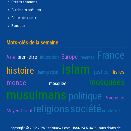
Petites annonces
Guide des prénoms
Cartes de voeux
Ramadan
Mots-clés de la semaine
France
Europe
bien-être
Asie
éducation
femmes
islam
histoire
justice
livres
immigration
mosquées
monde
mosquée
musulmans
politique
Proche et
religions
société
Moyen-Orient
solidarité
copyright © 2002-2025 Saphirnews.com - ISSN 2497-3432 - tous droits de