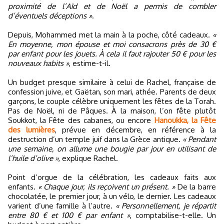
proximité de l’Aïd et de Noël a permis de combler
d’éventuels déceptions »
.
Depuis, Mohammed met la main à la poche, côté cadeaux.
«
En moyenne, mon épouse et moi consacrons près de 30 €
par enfant pour les jouets. À cela il faut rajouter 50 € pour les
nouveaux habits »
, estime-t-il.
Un budget presque similaire à celui de Rachel, française de
confession juive, et Gaëtan, son mari, athée. Parents de deux
garçons, le couple célèbre uniquement les fêtes de la Torah.
Pas de Noël, ni de Pâques. À la maison, l’on fête plutôt
Soukkot, la Fête des cabanes, ou encore
Hanoukka, la Fête
des lumières
, prévue en décembre, en référence à la
destruction d’un temple juif dans la Grèce antique.
« Pendant
une semaine, on allume une bougie par jour en utilisant de
l’huile d’olive »
, explique Rachel.
Point d’orgue de la célébration, les cadeaux faits aux
enfants.
« Chaque jour, ils reçoivent un présent. »
De la barre
chocolatée, le premier jour, à un vélo, le dernier. Les cadeaux
varient d’une famille à l’autre.
« Personnellement, je répartit
entre 80 € et 100 € par enfant »
, comptabilise-t-elle. Un