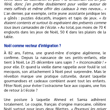
férié, donc j’en profite doublement pour veiller autour de
mets raffinés et même offrir des cadeaux à mes neveux… »
L’an dernier, par exemple, cette jeune assistante juridique les
a gâtés : puzzles éducatifs, imagiers et tapis de jeux.
« Ils
étaient contents et surtout ils espéraient des présents comme
tous leurs camarades de l’école.
» Au total, pas moins de 70 €
engloutis dans les jeux de Noël, 50 € dans les plaisirs de la
table.
Noël comme vecteur d’intégration ?
À 82 ans, Fatma, une grand-mère d’origine algérienne, le
confirme. Depuis la naissance de ses petits-enfants, elle
tient à Noël. Le 25 décembre sans sapin ?
« Inconcevable ! »
pour elle. Et quand la vieille dame rappelle avoir foulé le sol
mecquois, son attachement à Noël peut surprendre. Mais le
réveillon marque une pratique culturelle, durant laquelle
gourmandises et cadeaux comblent avant tout les enfants.
Fêter Noël, pour éviter l’ostracisme face aux copains, une fois
de retour à l’école ?
Une posture à laquelle Ahmed et Samia adhèrent
totalement. Le couple, français d’origine marocaine, célèbre
Noël surtout pour leurs deux fillettes.
« Pourquoi les priver