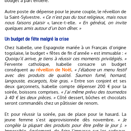
budget à part entière.
Autre poste de dépense pour le jeune couple, le réveillon de
la Saint-Sylvestre.
« Ce n’est pas du tout religieux, mais nous
nous faisons plaisir »
, lance-t-elle.
« En général, on invite
quelques amis autour d’un bon dîner. »
Un budget de fête malgré la crise
Chez Isabelle, une Espagnole mariée à un Français d’origine
togolaise, le budget « fêtes de fin d’année » est immuable :
«
Quoiqu’il arrive, je tiens à réussir ces moments privilégiés. »
Fervente catholique, Isabelle consacre un budget
conséquent au
réveillon de Noël
.
« J’élabore un menu festif
avec des produits de qualité. Saumon fumé, homard,
langouste, escargots, foie gras. »
Entre son conjoint et ses
deux garçonnets, Isabelle compte dépenser 200 € pour la
soirée, boissons comprises.
« J’ai même prévu des tournedos
à 40 € les deux pièces. »
Côté dessert, bûches et chocolats
seront commandés chez un pâtissier de renom.
Et pour réussir la soirée, pas de place pour le hasard. La
jeune femme s’est approvisionnée dès novembre.
« Je
congèle la plupart des produits pour être prête le jour J. »
Impossible, également, de faire l’impasse sur les cadeaux.