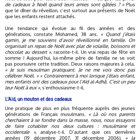
de cadeaux à Noël quand leurs amies sont gâtées ? »
Plus
que le dîner du réveillon, c’est surtout aux présents de Noël
que les enfants restent attachés.
Une tendance qui évolue au fil des années et des
générations, constate Mohamed, 38 ans.
« Quand j’étais
gamin, je me souviens d’avoir réveillonné en famille. On
organisait un repas de Noël avec plat de volaille, boissons et
chocolat au dessert »
, raconte-t-il. Un vrai repas de fête en
somme ! Aujourd’hui, lui-même père de famille ne se voit
pas poursuivre cette tradition. Deux raisons majeures à cela.
« Je suis musulman pratiquant. Je ne me vois donc pas
célébrer Noël. » « Contrairement à moi lorsque j’étais enfant,
mes enfants ont des cadeaux pour l’Aïd al-Adhâ. C’est un peu
leur Noël à eux »
, s’enthousiasme-t-il.
L’Aïd, un mouton et des cadeaux
Une pratique de plus en plus fréquente auprès des jeunes
générations de Français musulmans.
« Là où nos parents
cherchaient à se fondre dans la masse, nous, nous essayons
de faire cohabiter nos deux cultures : musulmane et
occidentale »
, analyse-t-il. D’autant que ces dernières
années (19 décembre 2007, 31 décembre 2006),
« la