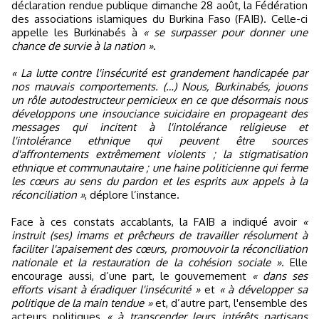
déclaration rendue publique dimanche 28 août, la Fédération
des associations islamiques du Burkina Faso (FAIB). Celle-ci
appelle les Burkinabés à
« se surpasser pour donner une
chance de survie à la nation »
.
« La lutte contre l'insécurité est grandement handicapée par
nos mauvais comportements. (…) Nous, Burkinabés, jouons
un rôle autodestructeur pernicieux en ce que désormais nous
développons une insouciance suicidaire en propageant des
messages qui incitent à l'intolérance religieuse et
l'intolérance ethnique qui peuvent être sources
d'affrontements extrêmement violents ; la stigmatisation
ethnique et communautaire ; une haine politicienne qui ferme
les cœurs au sens du pardon et les esprits aux appels à la
réconciliation »
, déplore l’instance.
Face à ces constats accablants, la FAIB a indiqué avoir
«
instruit (ses) imams et prêcheurs de travailler résolument à
faciliter l'apaisement des cœurs, promouvoir la réconciliation
nationale et la restauration de la cohésion sociale »
. Elle
encourage aussi, d’une part, le gouvernement
« dans ses
efforts visant à éradiquer l'insécurité »
et
« à développer sa
politique de la main tendue »
et, d’autre part, l'ensemble des
acteurs politiques
« à transcender leurs intérêts partisans