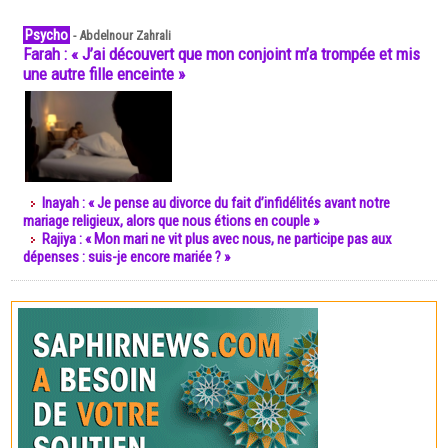
Psycho
-
Abdelnour Zahrali
Farah : « J’ai découvert que mon conjoint m’a trompée et mis
une autre fille enceinte »
Inayah : « Je pense au divorce du fait d’infidélités avant notre
mariage religieux, alors que nous étions en couple »
Rajiya : « Mon mari ne vit plus avec nous, ne participe pas aux
dépenses : suis-je encore mariée ? »