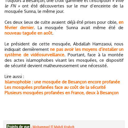
Toujours à Besançon, une croix gammée et l'inscription
« Vive
le FN »
ont été découvertes sur le mur d’enceinte de la
mosquée Sunna, le même jour.
Ces deux lieux de culte avaient déjà été prises pour cible,
en
février dernier
. La mosquée Sunna avait même été de
nouveau taguée en août
.
Le président de cette mosquée, Abdallah Hamzaoui, nous
indiquait dernièrement
ne pas avoir les moyens d’installer un
système de vidéosurveillance
. Pourtant, face à la montée
des actes islamophobes visant les mosquées, ce dispositif
de sécurité devient malheureusement une nécessité.
Lire aussi :
Islamophobie : une mosquée de Besançon encore profanée
Les mosquées profanées face au coût de la sécurité
Plusieurs mosquées profanées en France, deux à Besançon
Points de vue
-
Mohammed El Mahdi Krabch