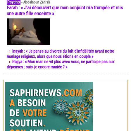
Psycho
-
Abdelnour Zahrali
Farah : « J’ai découvert que mon conjoint m’a trompée et mis
une autre fille enceinte »
Inayah : « Je pense au divorce du fait d’infidélités avant notre
mariage religieux, alors que nous étions en couple »
Rajiya : « Mon mari ne vit plus avec nous, ne participe pas aux
dépenses : suis-je encore mariée ? »