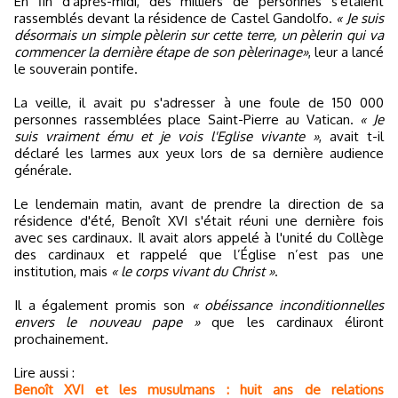
En fin d'après-midi, des milliers de personnes s'étaient
rassemblés devant la résidence de Castel Gandolfo.
« Je suis
désormais un simple pèlerin sur cette terre, un pèlerin qui va
commencer la dernière étape de son pèlerinage»
, leur a lancé
le souverain pontife.
La veille, il avait pu s'adresser à une foule de 150 000
personnes rassemblées place Saint-Pierre au Vatican.
« Je
suis vraiment ému et je vois l'Eglise vivante »
, avait t-il
déclaré les larmes aux yeux lors de sa dernière audience
générale.
Le lendemain matin, avant de prendre la direction de sa
résidence d'été, Benoît XVI s'était réuni une dernière fois
avec ses cardinaux. Il avait alors appelé à l'unité du Collège
des cardinaux et rappelé que l’Église n’est pas une
institution, mais
« le corps vivant du Christ »
.
Il a également promis son
« obéissance inconditionnelles
envers le nouveau pape »
que les cardinaux éliront
prochainement.
Lire aussi :
Benoît XVI et les musulmans : huit ans de relations