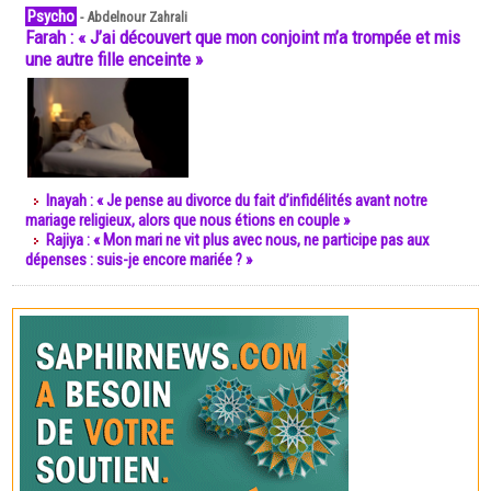
Psycho
-
Abdelnour Zahrali
Farah : « J’ai découvert que mon conjoint m’a trompée et mis
une autre fille enceinte »
Inayah : « Je pense au divorce du fait d’infidélités avant notre
mariage religieux, alors que nous étions en couple »
Rajiya : « Mon mari ne vit plus avec nous, ne participe pas aux
dépenses : suis-je encore mariée ? »