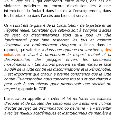
25 % des cas »
, qui comprend, entre autres, des cas de
violences policières ou encore d’exclusion liés à une
interdiction du foulard dans l’accès à l’enseignement, dans
les hôpitaux ou dans l’accès aux biens et services.
Or
« l’État est le garant de la Constitution, de la justice et de
l’égalité réelle. Constater que celui-ci soit à l’origine d’actes
de rejet ou discriminatoires alors qu’il joue un rôle
fondamental pour faire respecter les lois et montrer
l’exemple est profondément choquant »
, lit-on dans le
rapport, qui valorise,
« dans une optique constructive »
,
des
initiatives
« visant à promouvoir le respect mutuel et la
déconstruction des préjugés envers les personnes
musulmanes »
.
« Ces actions peuvent sembler mineures face
au défi de la lutte contre les discriminations et la xénophobie.
Il est important que chacun.e prenne conscience que la lutte
contre l’islamophobie nous concerne tou.te.s et que chacun.e
peut agir à son niveau pour promouvoir une société du
respect »
, appuie le CCIB.
L’association appelle à
« créer et (à) renforcer les espaces
d’écoute et de paroles des personnes qui s’estiment victime
d’actes de rejet, de discrimination ou de haine »
, à
« travailler
avec les milieux académiques et institutionnels de manière à