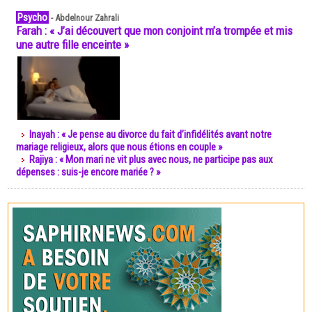
Psycho
-
Abdelnour Zahrali
Farah : « J’ai découvert que mon conjoint m’a trompée et mis
une autre fille enceinte »
Inayah : « Je pense au divorce du fait d’infidélités avant notre
mariage religieux, alors que nous étions en couple »
Rajiya : « Mon mari ne vit plus avec nous, ne participe pas aux
dépenses : suis-je encore mariée ? »