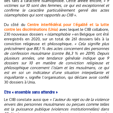
des faits à caractère islamophobe. Cette année encore,
« 9
victimes sur 10 sont des femmes, ce qui est exceptionnel et
confirme le caractère particulièrement genré des actes
islamophobes qui sont rapportés au CIIB ».
Du côté du
Centre interfédéral pour l’égalité et la lutte
contre les discriminations (Unia)
avec lequel le CIIB collabore,
230 nouveaux dossiers
« islamophobie »
en Belgique ont été
enregistrés en 2020, sur un total de 261 dossiers liés à la
conviction religieuse et philosophique.
« Cela signifie plus
précisément que 88,1 % des actes concernent des personnes
de confession musulmane (contre 86,3 % en 2019). Depuis
plusieurs années, une tendance générale indique que 9
dossiers sur 10 en matière de conviction religieuse et
philosophique concernent l’islam et les musulmans, ce qui
est en soi un indicateur d’une situation interpellante et
inquiétante »
, signifie l’organisation, qui déclare avoir confié
30 dossiers à Unia.
Etre « ensemble sans attendre »
Le CIIB constate aussi que
« l’auteur du rejet ou de la violence
envers des personnes musulmanes ou perçues comme telles
est la puissance publique (violences institutionnelles) dans