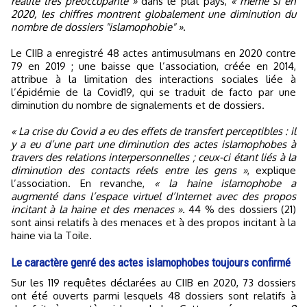
réalité très préoccupante »
dans le plat pays,
« même si en
2020, les chiffres montrent globalement une diminution du
nombre de dossiers "islamophobie" »
.
Le CIIB a enregistré 48 actes antimusulmans en 2020 contre
79 en 2019 ; une baisse que l’association, créée en 2014,
attribue à la limitation des interactions sociales liée à
l’épidémie de la Covid19, qui se traduit de facto par une
diminution du nombre de signalements et de dossiers.
« La crise du Covid a eu des effets de transfert perceptibles : il
y a eu d’une part une diminution des actes islamophobes à
travers des relations interpersonnelles ; ceux-ci étant liés à la
diminution des contacts réels entre les gens »
, explique
l’association. En revanche,
« la haine islamophobe a
augmenté dans l’espace virtuel d’Internet avec des propos
incitant à la haine et des menaces ».
44 % des dossiers (21)
sont ainsi relatifs à des menaces et à des propos incitant à la
haine via la Toile.
Le caractère genré des actes islamophobes toujours confirmé
Sur les 119 requêtes déclarées au CIIB en 2020, 73 dossiers
ont été ouverts parmi lesquels 48 dossiers sont relatifs à