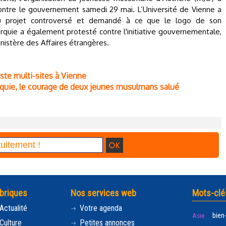
contre le gouvernement samedi 29 mai. L’Université de Vienne a
 du projet controversé et demandé à ce que le logo de son
Turquie a également protesté contre l'initiative gouvernementale,
inistère des Affaires étrangères.
ste multi-sites à Vienne
Turquie, le courage de deux jeunes musulmans salué
briques
Nos services web
Mots-clé
Actualité
Votre agenda
bien
Asie
Culture
Petites annonces