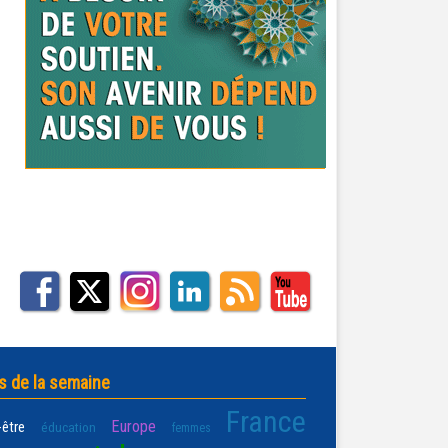
s de la semaine
France
Europe
-être
éducation
femmes