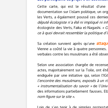
Cette carte, qui est le résultat d’une
documentation sur l’islam politique, un or
les Verts, a également poussé ces dernier
député écologiste n’a été ni impliqué ni in
écologiste des Verts, Faika el-Nagashi.
« C
ce à quoi devrait ressembler la politique d’i
attaqu
Sa création survient après qu’une
Vienne a coûté la vie à quatre personnes
verbales contre les musulmans a été observé
Selon une association chargée de recense
actes, majoritairement sur la Toile, ont é
endiguée par une initiative qui, selon l'I
l’encontre des musulmans, exposés à un ri
« instrumentalisation du savoir »
de l’Univ
des informations partiellement fausses. El
nom figure sur le site »
.
Loin de s’en tenir à de simples protesta