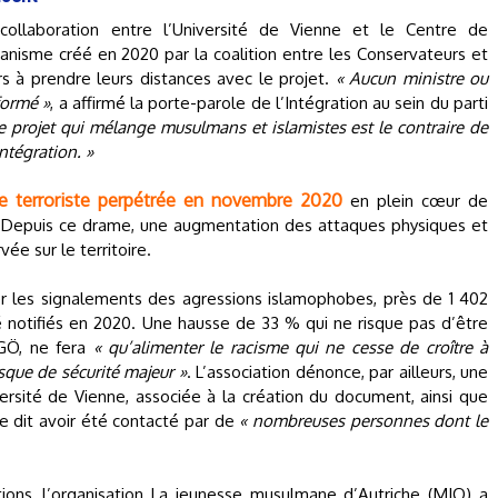
 collaboration entre l’Université de Vienne et le Centre de
ganisme créé en 2020 par la coalition entre les Conservateurs et
s à prendre leurs distances avec le projet.
« Aucun ministre ou
formé »
, a affirmé la porte-parole de l’Intégration au sein du parti
e projet qui mélange musulmans et islamistes est le contraire de
ntégration. »
e terroriste perpétrée en novembre 2020
en plein cœur de
. Depuis ce drame, une augmentation des attaques physiques et
e sur le territoire.
r les signalements des agressions islamophobes, près de 1 402
té notifiés en 2020. Une hausse de 33 % qui ne risque pas d’être
GGÖ, ne fera
« qu’alimenter le racisme qui ne cesse de croître à
sque de sécurité majeur »
. L’association dénonce, par ailleurs, une
ersité de Vienne, associée à la création du document, ainsi que
le dit avoir été contacté par de
« nombreuses personnes dont le
tions, l’organisation La jeunesse musulmane d’Autriche (MJO) a