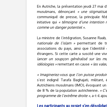
En Autriche, la présentation jeudi 27 mai 
musulmans, dénonçant
« une stigmatisa
communiqué de presse, la principale fé
initiative qui
« témoigne d’une intention 
comme un danger potentiel »
.
La ministre de l’intégration, Susanne Raa
nationale de l’islam »
permettant de tr
associations du pays, ainsi que l’identit
étrangers. Si cette carte a suscité une vi
lancer un soupçon généralisé sur les m
idéologies »
remettant en cause
« les vale
« Imagineriez-vous que l’on puisse produire
s’est indigné Tarafa Baghajati, militant,
Autrichiens musulmans (IMO), évoquant un 
de 8 % de la population autrichienne.
« C’
programme de l’extrême droite »
, a-t-il ajo
Les participants au projet s'en désolidar