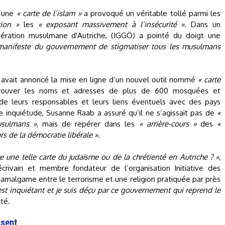
d’une
« carte de l’islam »
a provoqué un véritable tollé parmi les
tion »
les
« exposant massivement à l’insécurité »
. Dans un
dération musulmane d'Autriche, (IGGÖ) a pointé du doigt une
manifeste du gouvernement de stigmatiser tous les musulmans
b, avait annoncé la mise en ligne d’un nouvel outil nommé
« carte
ouver les noms et adresses de plus de 600 mosquées et
é de leurs responsables et leurs liens éventuels avec des pays
ve inquiétude, Susanne Raab a assuré qu’il ne s’agissait pas de
«
usulmans »
, mais de repérer dans les
« arrière-cours »
des
«
urs de la démocratie libérale »
.
 une telle carte du judaïsme ou de la chrétienté en Autriche ? »
,
 écrivain et membre fondateur de l’organisation Initiative des
amalgame entre le terrorisme et une religion pratiquée par près
est inquiétant et je suis déçu par ce gouvernement qui reprend le
uté.
isent