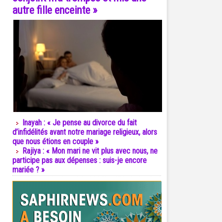
autre fille enceinte »
Inayah : « Je pense au divorce du fait
d’infidélités avant notre mariage religieux, alors
que nous étions en couple »
Rajiya : « Mon mari ne vit plus avec nous, ne
participe pas aux dépenses : suis-je encore
mariée ? »