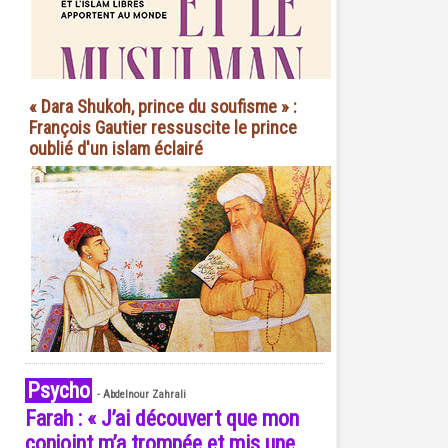
« Dara Shukoh, prince du soufisme » :
François Gautier ressuscite le prince
oublié d'un islam éclairé
Psycho
-
Abdelnour Zahrali
Farah : « J’ai découvert que mon
conjoint m’a trompée et mis une