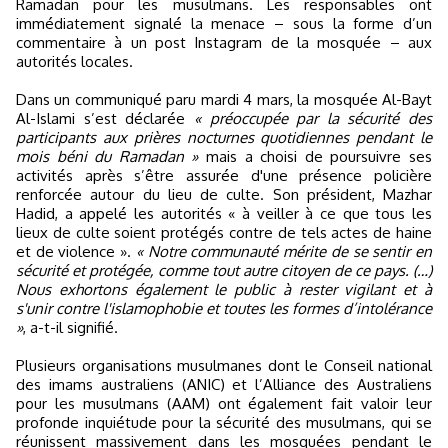
Ramadan pour les musulmans. Les responsables ont
immédiatement signalé la menace – sous la forme d’un
commentaire à un post Instagram de la mosquée – aux
autorités locales.
Dans un communiqué paru mardi 4 mars, la mosquée Al-Bayt
Al-Islami s’est déclarée
« préoccupée par la sécurité des
participants aux prières nocturnes quotidiennes pendant le
mois béni du Ramadan »
mais a choisi de poursuivre ses
activités après s’être assurée d'une présence policière
renforcée autour du lieu de culte. Son président, Mazhar
Hadid, a appelé les autorités « à veiller à ce que tous les
lieux de culte soient protégés contre de tels actes de haine
et de violence ».
« Notre communauté mérite de se sentir en
sécurité et protégée, comme tout autre citoyen de ce pays. (…)
Nous exhortons également le public à rester vigilant et à
s'unir contre l'islamophobie et toutes les formes d’intolérance
»
, a-t-il signifié.
Plusieurs organisations musulmanes dont le Conseil national
des imams australiens (ANIC) et l’Alliance des Australiens
pour les musulmans (AAM) ont également fait valoir leur
profonde inquiétude pour la sécurité des musulmans, qui se
réunissent massivement dans les mosquées pendant le