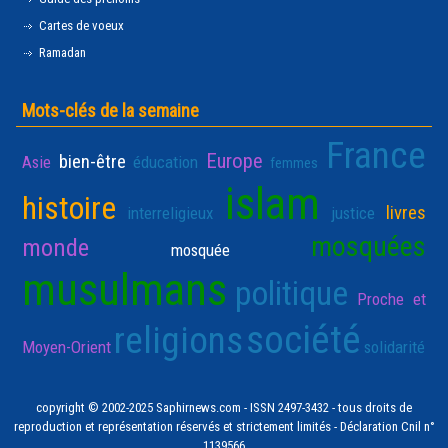
Cartes de voeux
Ramadan
Mots-clés de la semaine
France
Europe
bien-être
Asie
éducation
femmes
islam
histoire
livres
interreligieux
justice
mosquées
monde
mosquée
musulmans
politique
Proche et
société
religions
Moyen-Orient
solidarité
copyright © 2002-2025 Saphirnews.com - ISSN 2497-3432 - tous droits de
reproduction et représentation réservés et strictement limités - Déclaration Cnil n°
1139566