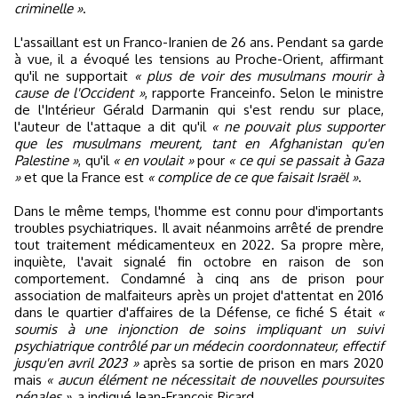
criminelle »
.
L'assaillant est un Franco-Iranien de 26 ans. Pendant sa garde
à vue, il a évoqué les tensions au Proche-Orient, affirmant
qu'il ne supportait
« plus de voir des musulmans mourir à
cause de l'Occident »
, rapporte Franceinfo. Selon le ministre
de l'Intérieur Gérald Darmanin qui s'est rendu sur place,
l'auteur de l'attaque a dit qu'il
« ne pouvait plus supporter
que les musulmans meurent, tant en Afghanistan qu'en
Palestine »
, qu'il
« en voulait »
pour
« ce qui se passait à Gaza
»
et que la France est
« complice de ce que faisait Israël »
.
Dans le même temps, l'homme est connu pour d'importants
troubles psychiatriques. Il avait néanmoins arrêté de prendre
tout traitement médicamenteux en 2022. Sa propre mère,
inquiète, l'avait signalé fin octobre en raison de son
comportement. Condamné à cinq ans de prison pour
association de malfaiteurs après un projet d'attentat en 2016
dans le quartier d'affaires de la Défense, ce fiché S était
«
soumis à une injonction de soins impliquant un suivi
psychiatrique contrôlé par un médecin coordonnateur, effectif
jusqu'en avril 2023 »
après sa sortie de prison en mars 2020
mais
« aucun élément ne nécessitait de nouvelles poursuites
pénales »
, a indiqué Jean-François Ricard.