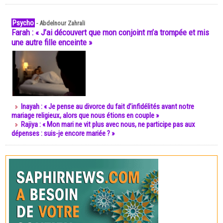
Psycho
-
Abdelnour Zahrali
Farah : « J’ai découvert que mon conjoint m’a trompée et mis
une autre fille enceinte »
Inayah : « Je pense au divorce du fait d’infidélités avant notre
mariage religieux, alors que nous étions en couple »
Rajiya : « Mon mari ne vit plus avec nous, ne participe pas aux
dépenses : suis-je encore mariée ? »