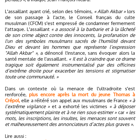
L'assaillant ayant crié, selon des témoins,
« Allah Akbar »
lors
de son passage à l'acte, le Conseil français du culte
musulman (CFCM) s'est empressé de condamner fermement
l'attaque. L'assaillant
« a associé à la barbarie et à la lâcheté
de son crime abject contre des innocents, la profanation de
l'un des symboles musulmans sacrés de l'humilité devant
Dieu et devant les hommes que représente l’expression
"Allah Akbar" »
, a dénoncé l'instance, sans évoquer alors la
santé mentale de l'assaillant.
« Il est à craindre que ce drame
tragique soit également instrumentalisé par des officines
d’extrême droite pour exacerber les tensions et stigmatiser
toute une communauté. »
Dans un contexte où la menace de l'ultradroite s'est
renforcée,
plus encore après la mort du jeune Thomas à
Crépol,
elle a réitéré son appel aux musulmans de France
« à
l’extrême vigilance »
et a exhorté les victimes
« à déposer
systématiquement plainte et à ne rien sous-estimer »
car
« les
mots, les inscriptions, les insultes, les menaces sont souvent
et malheureusement des annonciateurs d’actes plus graves »
.
Lire aussi :