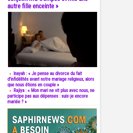
autre fille enceinte »
Inayah : « Je pense au divorce du fait
d’infidélités avant notre mariage religieux, alors
que nous étions en couple »
Rajiya : « Mon mari ne vit plus avec nous, ne
participe pas aux dépenses : suis-je encore
mariée ? »