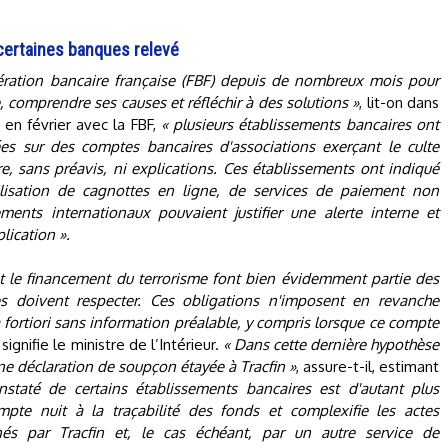
certaines banques relevé
ération bancaire française (FBF) depuis de nombreux mois pour
comprendre ses causes et réfléchir à des solutions »
, lit-on dans
 en février avec la FBF,
« plusieurs établissements bancaires ont
atées sur des comptes bancaires d'associations exerçant le culte
, sans préavis, ni explications. Ces établissements ont indiqué
utilisation de cagnottes en ligne, de services de paiement non
ements internationaux pouvaient justifier une alerte interne et
lication ».
et le financement du terrorisme font bien évidemment partie des
s doivent respecter. Ces obligations n'imposent en revanche
fortiori sans information préalable, y compris lorsque ce compte
signifie le ministre de l’Intérieur.
« Dans cette dernière hypothèse
'une déclaration de soupçon étayée à Tracfin »
, assure-t-il, estimant
staté de certains établissements bancaires est d'autant plus
pte nuit à la traçabilité des fonds et complexifie les actes
nés par Tracfin et, le cas échéant, par un autre service de