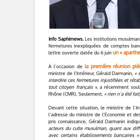
Info Saphirnews.
Les institutions musulmane
fermetures inexpliquées de comptes ban
un « aparth
lettre ouverte datée du 6 juin
la première réunion plé
A l’occasion de
ministre de l'Intérieur, Gérald Darmanin,
« 
interdire ces fermetures injustifiées et ré
tout citoyen français »
, a récemment soul
Rhône (CMR). Seulement,
« rien n’a été fa
Devant cette situation, le ministre de l’I
l’adresse du ministre de l’Economie et de
pris connaissance, Gérald Darmanin indiqu
acteurs du culte musulman, quant aux diff
avec certains établissements bancaires »