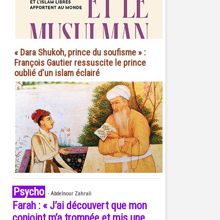
« Dara Shukoh, prince du soufisme » :
François Gautier ressuscite le prince
oublié d'un islam éclairé
Psycho
-
Abdelnour Zahrali
Farah : « J’ai découvert que mon
conjoint m’a trompée et mis une