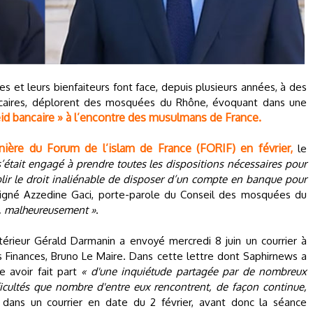
s et leurs bienfaiteurs font face, depuis plusieurs années, à des
caires, déplorent des mosquées du Rhône, évoquant dans une
eid bancaire » à l’encontre des musulmans de France.
nière du Forum de l’islam de France (FORIF) en février,
le
s’était engagé à prendre toutes les dispositions nécessaires pour
tablir le droit inaliénable de disposer d’un compte en banque pour
igné Azzedine Gaci, porte-parole du Conseil des mosquées du
it, malheureusement »
.
ntérieur Gérald Darmanin a envoyé mercredi 8 juin un courrier à
s Finances, Bruno Le Maire. Dans cette lettre dont Saphirnews a
e avoir fait part
« d'une inquiétude partagée par de nombreux
icultés que nombre d'entre eux rencontrent, de façon continue,
dans un courrier en date du 2 février, avant donc la séance