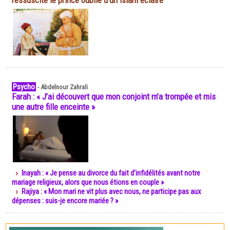
ressuscite le prince oublié d'un islam éclairé
Psycho
-
Abdelnour Zahrali
Farah : « J’ai découvert que mon conjoint m’a trompée et mis
une autre fille enceinte »
Inayah : « Je pense au divorce du fait d’infidélités avant notre
mariage religieux, alors que nous étions en couple »
Rajiya : « Mon mari ne vit plus avec nous, ne participe pas aux
dépenses : suis-je encore mariée ? »