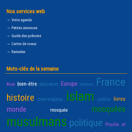
Nos services web
Votre agenda
Petites annonces
Guide des prénoms
Cartes de voeux
Ramadan
Mots-clés de la semaine
France
Europe
bien-être
Asie
éducation
femmes
islam
histoire
livres
interreligieux
justice
mosquées
monde
mosquée
musulmans
politique
Proche et