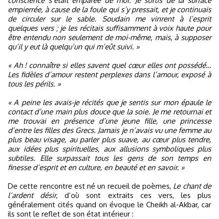
conscience s’était emparée de moi. Je sortis de la surface
empierrée, à cause de la foule qui s’y pressait, et je continuais
de circuler sur le sable. Soudain me vinrent à l’esprit
quelques vers ; je les récitais suffisamment à voix haute pour
être entendu non seulement de moi-même, mais, à supposer
qu’il y eut là quelqu’un qui m’eût suivi. »
« Ah ! connaître si elles savent quel cœur elles ont possédé…
Les fidèles d’amour restent perplexes dans l’amour, exposé à
tous les périls. »
« A peine les avais-je récités que je sentis sur mon épaule le
contact d’une main plus douce que la soie. Je me retournai et
me trouvai en présence d’une jeune fille, une princesse
d’entre les filles des Grecs. Jamais je n’avais vu une femme au
plus beau visage, au parler plus suave, au cœur plus tendre,
aux idées plus spirituelles, aux allusions symboliques plus
subtiles. Elle surpassait tous les gens de son temps en
finesse d’esprit et en culture, en beauté et en savoir. »
De cette rencontre est né un recueil de poèmes,
Le chant de
l’ardent désir
, d’où sont extraits ces vers, les plus
généralement cités quand on évoque le Cheikh al-Akbar, car
ils sont le reflet de son état intérieur :