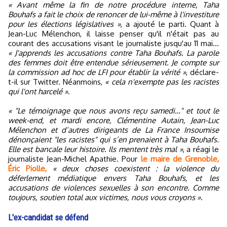
« Avant même la fin de notre procédure interne, Taha
Bouhafs a fait le choix de renoncer de lui-même à l'investiture
pour les élections législatives »
, a ajouté le parti. Quant à
Jean-Luc Mélenchon, il laisse penser qu'il n'était pas au
courant des accusations visant le journaliste jusqu'au 11 mai...
« J'apprends les accusations contre Taha Bouhafs. La parole
des femmes doit être entendue sérieusement. Je compte sur
la commission ad hoc de LFI pour établir la vérité »
, déclare-
t-il sur Twitter. Néanmoins,
« cela n'exempte pas les racistes
qui l'ont harcelé »
.
« "Le témoignage que nous avons reçu samedi…" et tout le
week-end, et mardi encore, Clémentine Autain, Jean-Luc
Mélenchon et d’autres dirigeants de La France Insoumise
dénonçaient "les racistes" qui s’en prenaient à Taha Bouhafs.
Elle est bancale leur histoire. Ils mentent très mal »
, a réagi le
journaliste Jean-Michel Apathie. Pour
le maire de Grenoble,
Éric Piolle,
« deux choses coexistent : la violence du
déferlement médiatique envers Taha Bouhafs, et les
accusations de violences sexuelles à son encontre. Comme
toujours, soutien total aux victimes, nous vous croyons »
.
L'ex-candidat se défend