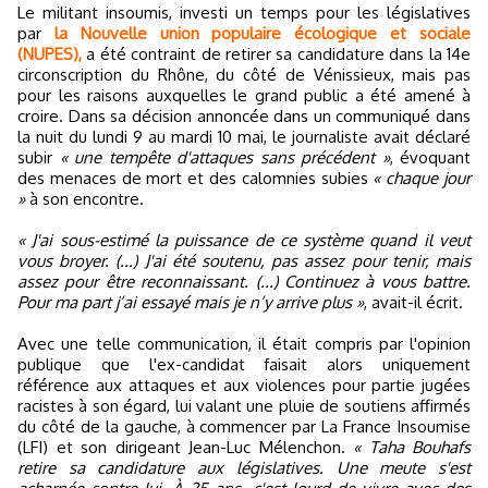
Le militant insoumis, investi un temps pour les législatives
par
la Nouvelle union populaire écologique et sociale
(NUPES),
a été contraint de retirer sa candidature dans la 14e
circonscription du Rhône, du côté de Vénissieux, mais pas
pour les raisons auxquelles le grand public a été amené à
croire. Dans sa décision annoncée dans un communiqué dans
la nuit du lundi 9 au mardi 10 mai, le journaliste avait déclaré
subir
« une tempête d'attaques sans précédent »
, évoquant
des menaces de mort et des calomnies subies
« chaque jour
»
à son encontre.
« J'ai sous-estimé la puissance de ce système quand il veut
vous broyer. (...) J'ai été soutenu, pas assez pour tenir, mais
assez pour être reconnaissant. (...) Continuez à vous battre.
Pour ma part j’ai essayé mais je n’y arrive plus »
, avait-il écrit.
Avec une telle communication, il était compris par l'opinion
publique que l'ex-candidat faisait alors uniquement
référence aux attaques et aux violences pour partie jugées
racistes à son égard, lui valant une pluie de soutiens affirmés
du côté de la gauche, à commencer par La France Insoumise
(LFI) et son dirigeant Jean-Luc Mélenchon.
« Taha Bouhafs
retire sa candidature aux législatives. Une meute s'est