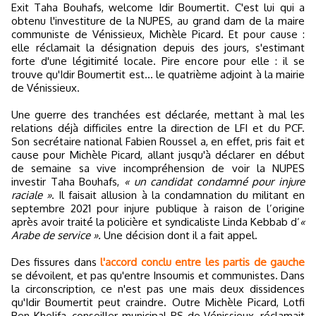
Exit Taha Bouhafs, welcome Idir Boumertit. C'est lui qui a
obtenu l'investiture de la NUPES, au grand dam de la maire
communiste de Vénissieux, Michèle Picard. Et pour cause :
elle réclamait la désignation depuis des jours, s'estimant
forte d'une légitimité locale. Pire encore pour elle : il se
trouve qu'Idir Boumertit est... le quatrième adjoint à la mairie
de Vénissieux.
Une guerre des tranchées est déclarée, mettant à mal les
relations déjà difficiles entre la direction de LFI et du PCF.
Son secrétaire national Fabien Roussel a, en effet, pris fait et
cause pour Michèle Picard, allant jusqu'à déclarer en début
de semaine sa vive incompréhension de voir la NUPES
investir Taha Bouhafs,
« un candidat condamné pour injure
raciale »
. Il faisait allusion à la condamnation du militant en
septembre 2021 pour injure publique à raison de l’origine
après avoir traité la policière et syndicaliste Linda Kebbab d’
«
Arabe de service ».
Une décision dont il a fait appel.
Des fissures dans
l'accord conclu entre les partis de gauche
se dévoilent, et pas qu'entre Insoumis et communistes. Dans
la circonscription, ce n'est pas une mais deux dissidences
qu'Idir Boumertit peut craindre. Outre Michèle Picard, Lotfi
Ben Khelifa, conseiller municipal PS de Vénissieux, réclamait