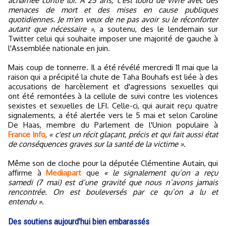
acharnée contre lui. À 25 ans, c'est lourd de vivre avec des
menaces de mort et des mises en cause publiques
quotidiennes. Je m'en veux de ne pas avoir su le réconforter
autant que nécessaire »
, a soutenu, des le lendemain sur
Twitter celui qui souhaite imposer une majorité de gauche à
l'Assemblée nationale en juin.
Mais coup de tonnerre. Il a été révélé mercredi 11 mai que la
raison qui a précipité la chute de Taha Bouhafs est liée à des
accusations de harcèlement et d'agressions sexuelles qui
ont été remontées à la cellule de suivi contre les violences
sexistes et sexuelles de LFI. Celle-ci, qui aurait reçu quatre
signalements, a été alertée vers le 5 mai et selon Caroline
De Haas, membre du Parlement de l'Union populaire à
France Info
,
« c'est un récit glaçant, précis et qui fait aussi état
de conséquences graves sur la santé de la victime »
.
Même son de cloche pour la députée Clémentine Autain, qui
affirme à
Mediapart
que
« le signalement qu’on a reçu
samedi (7 mai) est d’une gravité que nous n’avons jamais
rencontrée. On est bouleversés par ce qu’on a lu et
entendu »
.
Des soutiens aujourd'hui bien embarassés