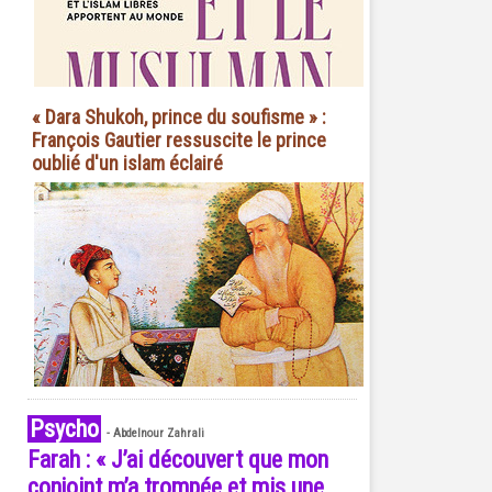
« Dara Shukoh, prince du soufisme » :
François Gautier ressuscite le prince
oublié d'un islam éclairé
Psycho
-
Abdelnour Zahrali
Farah : « J’ai découvert que mon
conjoint m’a trompée et mis une