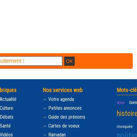
briques
Nos services web
Mots-clé
Actualité
Votre agenda
bien
Asie
Culture
Petites annonces
histoir
Débats
Guide des prénoms
Santé
Cartes de voeux
mosquée
politi
Vidéos
Ramadan