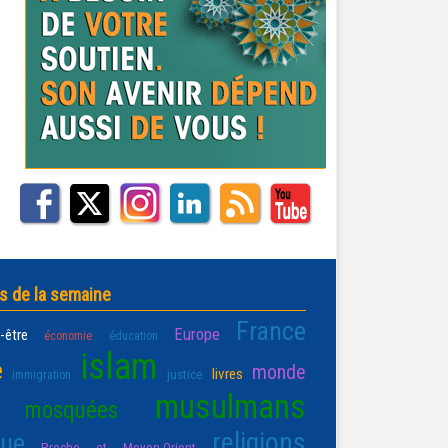
s de la semaine
France
Europe
-être
économie
éducation
islam
e
monde
livres
justice
immigration
musulmans
mosquées
religions
que
Proche et Moyen-Orient