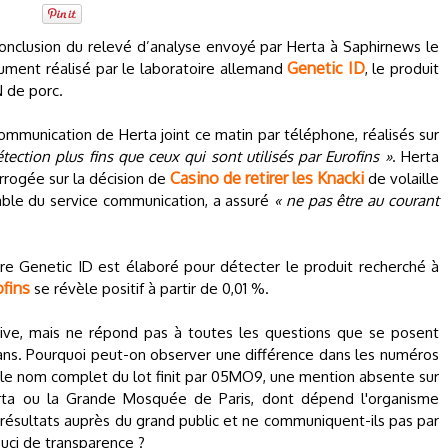
 conclusion du relevé d’analyse envoyé par Herta à Saphirnews le
Genetic ID
cument réalisé par le laboratoire allemand
, le produit
N de porc.
ommunication de Herta joint ce matin par téléphone, réalisés sur
tection plus fins que ceux qui sont utilisés par Eurofins »
. Herta
Casino de retirer les Knacki
rrogée sur la décision de
de volaille
sable du service communication, a assuré
« ne pas être au courant
ire Genetic ID est élaboré pour détecter le produit recherché à
ofins
se révèle positif à partir de 0,01 %.
tive, mais ne répond pas à toutes les questions que se posent
s. Pourquoi peut-on observer une différence dans les numéros
s le nom complet du lot finit par 05MO9, une mention absente sur
erta ou la Grande Mosquée de Paris, dont dépend l'organisme
s résultats auprès du grand public et ne communiquent-ils pas par
uci de transparence ?