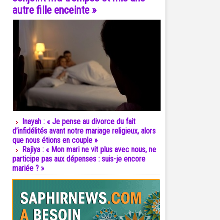
autre fille enceinte »
Inayah : « Je pense au divorce du fait
d’infidélités avant notre mariage religieux, alors
que nous étions en couple »
Rajiya : « Mon mari ne vit plus avec nous, ne
participe pas aux dépenses : suis-je encore
mariée ? »