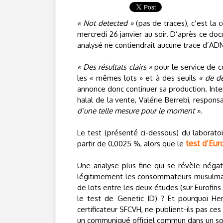
« Not detected »
(pas de traces), c’est la
mercredi 26 janvier au soir. D’après ce do
analysé ne contiendrait aucune trace d’AD
« Des résultats clairs »
pour le service de c
les « mêmes lots » et à des seuils
« de dé
annonce donc continuer sa production. Inte
halal de la vente, Valérie Berrebi, respon
d’une telle mesure pour le moment »
.
Le test (présenté ci-dessous) du laborato
test d’Eur
partir de 0,0025 %, alors que le
Une analyse plus fine qui se révèle néga
légitimement les consommateurs musulman
de lots entre les deux études (sur Eurofin
le test de Genetic ID) ? Et pourquoi H
certificateur SFCVH, ne publient-ils pas ce
un communiqué officiel commun dans un so