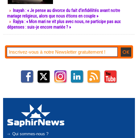
Inayah : « Je pense au divorce du fait d’infidélités avant notre
mariage religieux, alors que nous étions en couple »
Rajiya : « Mon mari ne vit plus avec nous, ne participe pas aux
dépenses : suis-je encore mariée ? »
Qui sommes-nous ?