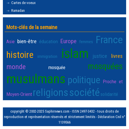
Cartes de voeux
Ramadan
Mots-clés de la semaine
France
Europe
bien-être
Asie
éducation
femmes
islam
histoire
justice
livres
immigration
mosquées
monde
mosquée
musulmans
politique
Proche et
religions
société
Moyen-Orient
solidarité
copyright © 2002-2025 Saphirnews.com - ISSN 2497-3432 - tous droits de
reproduction et représentation réservés et strictement limités - Déclaration Cnil n°
1139566