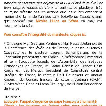
prendre conscience des enjeux de la COP21 et à faire évoluer
leurs propres modes de vie »
, lancent-ils. Le plaidoyer, très
court, ne détaille pas les actions que les cultes entendent
mener d'ici la fin de l'année. La
« bataille de l'esprit »
, ainsi
que nommé par
Nicolas Hulot au Sénat
en mai, est
néanmoins lancée.
Pour connaître l’intégralité du manifeste, cliquez ici.
* Ont signé Mgr Georges Pontier et Mgr Pascal Delannoy, de
la Conférence des évêques de France, le pasteur François
Clavairoly et le pasteur Laurent Schlumberger, de la
Fédération protestante de France, le métropolite Emmanuel
et le métropolite Joseph, de l'Assemblée des Evêques
Orthodoxes de France, le Grand Rabbin de France Haïm
Korsia et Joël Mergui, président du Consistoire central
israélite de France, le recteur Dalil Boubakeur et Anouar
Kbibech, du Conseil français du culte musulman (CFCM),
Olivier Wang-Genh et Lama Droupgyu, de l'Union Bouddhiste
de France.
Lire aussi :
Ecologie : l’appel d'urgence du pape François à l’humanité
Climat : les religions de France unies pour préserver la