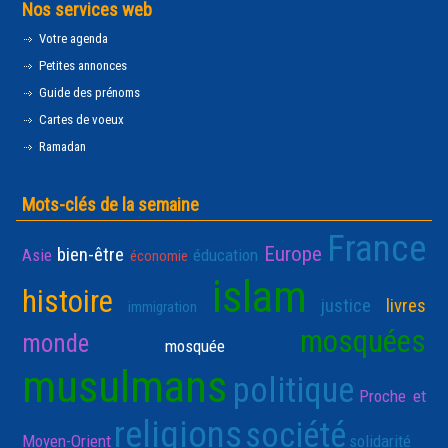
Nos services web
Votre agenda
Petites annonces
Guide des prénoms
Cartes de voeux
Ramadan
Mots-clés de la semaine
France
Europe
bien-être
Asie
éducation
économie
islam
histoire
justice
livres
immigration
mosquées
monde
mosquée
musulmans
politique
Proche et
religions
société
Moyen-Orient
solidarité