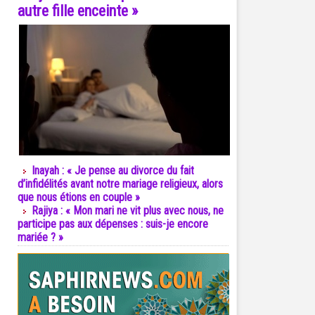
autre fille enceinte »
Inayah : « Je pense au divorce du fait
d’infidélités avant notre mariage religieux, alors
que nous étions en couple »
Rajiya : « Mon mari ne vit plus avec nous, ne
participe pas aux dépenses : suis-je encore
mariée ? »