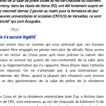
aires de la salle de prière située au rez-de-chaussée du bâtiment
Antony, dans les Hauts-de-Seine (92), ont été fortement surpris en
 mercredi dernier 2 janvier au matin pour la fermeture de leur
vres universitaires et scolaires (CROUS) de Versailles, ce sont
tricité" qui sont évoquées.
lle n'a aucune légalité'
ous avons reçu un courrier qui nous précisait que ces travaux
vaient être engagés en janvier sans plus de détails. Nous avons
rit en retour au Crous pour qu'il nous précise la nature des
avaux et surtout les points de non-conformité de la salle ainsi
e la réglementation qui s'y rapporte. Nous étions dans l'attente
une réponse. On ne s'attendait pas à une intervention au
ndemain des fêtes, quand la plupart des résidants sont encore
, un des gestionnaires de la salle de prière de la résidence
u Crous et de la résidence universitaire Jean Zay, a Antony dans
on de CRS, sont intervenus au rez-de-chaussée du bâtiment G de