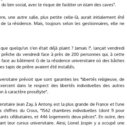
 du lien social, avec le risque de faciliter un islam des caves".
re, une autre salle, plus petite celle-là, aurait initialement été
e la résidence. Mais, toujours selon les gestionnaires, elle ne
que quelqu'un s'en était déjà plaint ? Jamais !", lançait vendredi
du prêche du vendredi face à près de 200 personnes qui, à cette
nt face au bâtiment G de la résidence universitaire où des bâches
s tapis de prière avaient été installés.
ersitaire prévoit que sont garanties les "libertés religieuse, de
exercent dans le respect des libertés individuelles des autres
ion à caractère prosélyte".
ersitaire Jean Zay, à Antony, est la plus grande de France et l'une
 chiffres du Crous, "1562 chambres individuelles (dont 11 pour
ants célibataires, et 446 logements deux pièces". En outre, des
nt leur cursus universitaire. Ainsi, Lionel Jospin y a occupé une