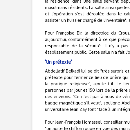
la résidence, dans une salle servant dep
musulmans résidents. La salle ainsi que les
et l'opération s'est déroulée dans le ca
assister un huissier chargé de l'inventaire"
Pour Françoise Bir, la directrice du Crous
aujourd'hui, conformément à ce que préconi
responsable de la sécurité. Il n'y a pas
établissement public. Cette salle n'a fait l'
'Un prétexte'
Abdellatif Belkadi lui, se dit "très surpris
prétexte pour fermer ce lieu de prière qui
la pratique religieuse", ajoute-t-il. Le l
personnes par jour et 150 lors de la prièr
des environs. "Ce n’est pas à nous de véri
badge magnétique s’il veut", souligne Abde
universitaire Jean Zay font "face à un intégr
Pour Jean-François Homassel, conseiller mun
"on agite le chiffon rouge en vue des muni