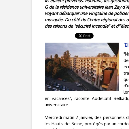
Ils étaient prévenus. Pourtant, les gestionn
G de la résidence universitaire Jean Zay d’
voyant débarquer une vingtaine de policiers
mosquée. Du côté du Centre régional des oeu
des raisons de "sécurité incendie" et d'"élec
'E
"N
de
éc
tr
qu
d'
le
en vacances", raconte Abdellatif Belkadi
universitaire.
Mercredi matin 2 janvier, des personnels d
les Hauts-de-Seine, protégés par un cord