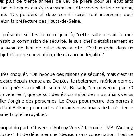
uis plus de trente années de lieu de prière pour les étudiants
 bibliothèques qui s'y trouvaient ont été vidées de leur contenu,
lme. "Dix policiers et deux commissaires sont intervenus pour
, selon la préfecture des Hauts-de-Seine.
, présente sur les lieux ce jour-là, "cette salle devait fermer
sait la commission de sécurité. Je suis chef d'établissement et
 à avoir de lieu de culte dans la cité. C'est interdit dans un
objet d'aucune convention, elle n'a aucune légalité."
 et très choqué". "On invoque des raisons de sécurité, mais c'est un
 existe depuis trente ans. De plus, le règlement intérieur permet
ieu de prière accueillait, selon M. Belkadi, "en moyenne par 70
e du vendredi", que ce soit des étudiants ou des musulmans venus
fier l’origine des personnes. Le Crous peut mettre des portes à
llatif Belkadi, pour qui les étudiants musulmans de la résidence
isme laïque incroyable".
icipal du parti Citoyens d'Antony Verts à la mairie UMP d'Antony,
cipales". Et de dénoncer une "décision sans concertation. Tout ce