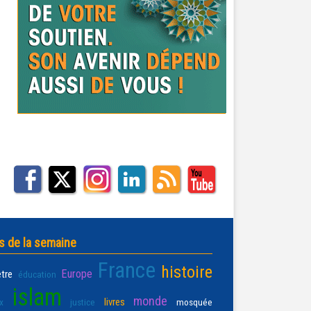
s de la semaine
France
histoire
Europe
être
éducation
islam
monde
livres
x
justice
mosquée