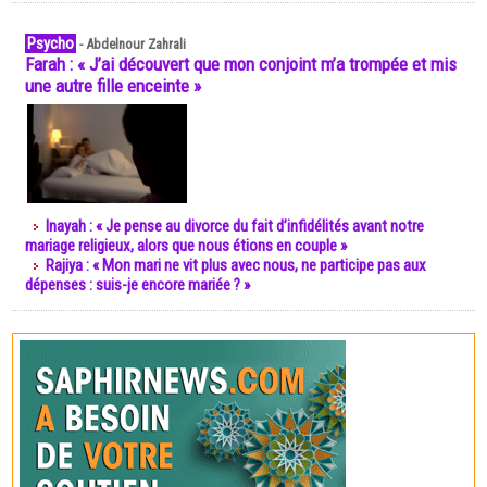
Psycho
-
Abdelnour Zahrali
Farah : « J’ai découvert que mon conjoint m’a trompée et mis
une autre fille enceinte »
Inayah : « Je pense au divorce du fait d’infidélités avant notre
mariage religieux, alors que nous étions en couple »
Rajiya : « Mon mari ne vit plus avec nous, ne participe pas aux
dépenses : suis-je encore mariée ? »