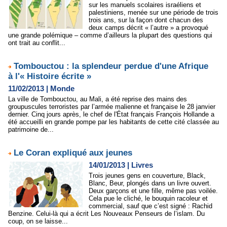
sur les manuels scolaires israéliens et
palestiniens, menée sur une période de trois
trois ans, sur la façon dont chacun des
deux camps décrit « l’autre » a provoqué
une grande polémique – comme d’ailleurs la plupart des questions qui
ont trait au conflit...
Tombouctou : la splendeur perdue d'une Afrique
à l'« Histoire écrite »
11/02/2013
|
Monde
La ville de Tombouctou, au Mali, a été reprise des mains des
groupuscules terroristes par l’armée malienne et française le 28 janvier
dernier. Cinq jours après, le chef de l'État français François Hollande a
été accueilli en grande pompe par les habitants de cette cité classée au
patrimoine de...
Le Coran expliqué aux jeunes
14/01/2013
|
Livres
Trois jeunes gens en couverture, Black,
Blanc, Beur, plongés dans un livre ouvert.
Deux garçons et une fille, même pas voilée.
Cela pue le cliché, le bouquin racoleur et
commercial, sauf que c’est signé : Rachid
Benzine. Celui-là qui a écrit Les Nouveaux Penseurs de l’islam. Du
coup, on se laisse...