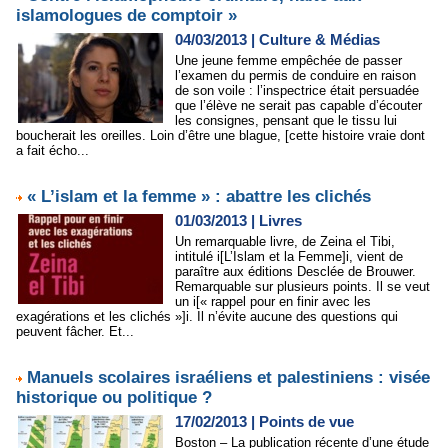
islamologues de comptoir »
04/03/2013
|
Culture & Médias
Une jeune femme empêchée de passer
l’examen du permis de conduire en raison
de son voile : l’inspectrice était persuadée
que l’élève ne serait pas capable d’écouter
les consignes, pensant que le tissu lui
boucherait les oreilles. Loin d’être une blague, [cette histoire vraie dont
a fait écho...
« L’islam et la femme » : abattre les clichés
01/03/2013
|
Livres
Un remarquable livre, de Zeina el Tibi,
intitulé i[L’Islam et la Femme]i, vient de
paraître aux éditions Desclée de Brouwer.
Remarquable sur plusieurs points. Il se veut
un i[« rappel pour en finir avec les
exagérations et les clichés »]i. Il n’évite aucune des questions qui
peuvent fâcher. Et...
Manuels scolaires israéliens et palestiniens : visée
historique ou politique ?
17/02/2013
|
Points de vue
Boston – La publication récente d’une étude