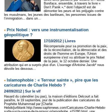
Boniface, ensemble, à travers le livre «
Don’t Panik »,* dont l’objectif est de
démonter les peurs et les préjugés contre
les musulmans, les jeunes des banlieues, les personnes issues de
l’immigration... dans un...
Prix Nobel : vers une instrumentalisation
géopolitique ?
17/10/2012
|
Livres
Récompensée pour sa promotion de la paix,
de la réconciliation, de la démocratie et des
droits de l'homme en Europe, l'Union
européenne s'est vu attribuer le prix Nobel
de la paix, le 12 octobre dernier. Une
attribution qui en a surpris plus d'un. L'ouvrage d'Antoine Jacob* nous
dévoile les dessous...
Islamophobie : « Terreur sainte », pire que les
caricatures de Charlie Hebdo ?
24/09/2012
|
Sur le vif
Hasard du calendrier (ou pas), la maison d’éditions Delcourt a fait
paraître, le 19 septembre, jour de la publication des caricatures du
Prophète Muhammad par [Charlie
Hebdo]urlblank:http://www.saphirnews.com/Caricatures-Charlie-Hebdo-
surfe-sur-la-vague-de-la-provoc-islamophobe_a15280.html, une...