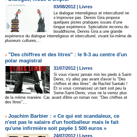
03/08/2012
|
Livres
Le dialogue interreligieux et interculturel ne
s’improvise pas. Dennis Gira propose
quelques pistes prati­ques issues d’une
longue expérience. Spécialiste reconnu du
bouddhisme, Dennis Gira a une grande
expérience du dialogue interreligieux et interculturel, vivant lui-même de
plusieurs cultures,...
"Des chiffres et des litres" : le 9-3 au centre d'un
polar magistral
31/07/2012
|
Livres
Si vous n'avez jamais mis les pieds à Saint-
Denis, n'y allez pas avant d'avoir lu "Des
chiffres et des litres", de Rachid Santaki !
Et si vous connaissez un tant soit peu la
Seine-Saint-Denis, vous ne la verrez plus
de la même manière. Car, avant d'être un roman noir, "Des chiffres et
des litres",...
Joachim Barbier : « Ce qui est scandaleux, ce
n'est pas le salaire d'un footballeur mais le fait
qu'une infirmière soit payée 1 500 euros »
24/07/2012
|
Livres