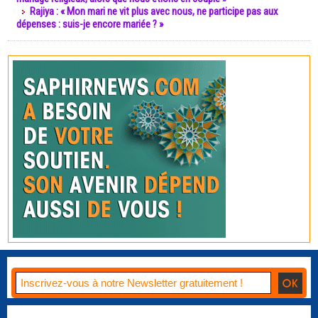
Rajiya : « Mon mari ne vit plus avec nous, ne participe pas aux
dépenses : suis-je encore mariée ? »