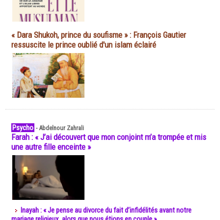
« Dara Shukoh, prince du soufisme » : François Gautier
ressuscite le prince oublié d'un islam éclairé
Psycho
-
Abdelnour Zahrali
Farah : « J’ai découvert que mon conjoint m’a trompée et mis
une autre fille enceinte »
Inayah : « Je pense au divorce du fait d’infidélités avant notre
mariage religieux, alors que nous étions en couple »