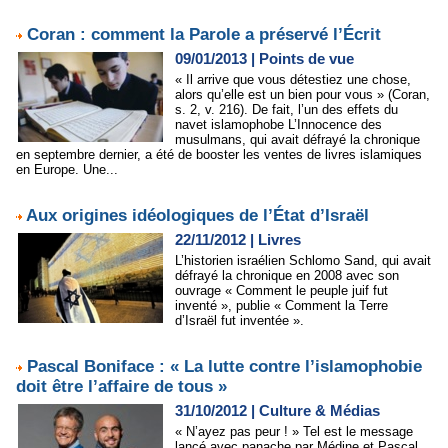
Coran : comment la Parole a préservé l’Écrit
09/01/2013
|
Points de vue
« Il arrive que vous détestiez une chose,
alors qu’elle est un bien pour vous » (Coran,
s. 2, v. 216). De fait, l’un des effets du
navet islamophobe L’Innocence des
musulmans, qui avait défrayé la chronique
en septembre dernier, a été de booster les ventes de livres islamiques
en Europe. Une...
Aux origines idéologiques de l’État d’Israël
22/11/2012
|
Livres
L’historien israélien Schlomo Sand, qui avait
défrayé la chronique en 2008 avec son
ouvrage « Comment le peuple juif fut
inventé », publie « Comment la Terre
d’Israël fut inventée ».
Pascal Boniface : « La lutte contre l’islamophobie
doit être l’affaire de tous »
31/10/2012
|
Culture & Médias
« N’ayez pas peur ! » Tel est le message
lancé avec panache par Médine et Pascal