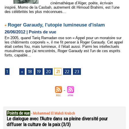
cinémathèque d’Alger, poète, écrivain
inspiré, Momo de la Casbah, autrement dit Himoud Brahimi, est l’une
des célébrités les plus méconnues...
Roger Garaudy, l'utopie lumineuse d'islam
26/06/2012
|
Points de vue
En 2005, quand Tariq Ramadan ose son « Appel pour un moratoire sur
les châtiments corporels », il me fit penser à Roger Garaudy. Cet appel
était certes fou, mais lumineux, il l'était aussi. Parmi les intellectuels
musulmans que j'ai rencontrés, Roger Garaudy est l'un de ces esprits
forts, capable...
1
...
«
18
19
20
21
22
23
Points de vue
-
Mohammed El Mahdi Krabch
Le dialogue avec l’Autre dans sa pleine diversité pour
diffuser la culture de la paix (3/3)