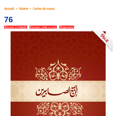
Accueil
>
Galerie
>
Cartes de voeux
76
Revenir à l'album
|
Envoyer cette e-card
|
Diaporama