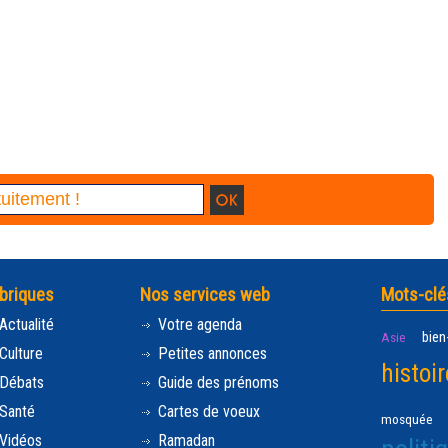
briques
Nos services web
Mots-clé
Actualité
Votre agenda
bien
Asie
Culture
Petites annonces
histoir
Débats
Guide des prénoms
Santé
Cartes de voeux
mosquée
Vidéos
Ramadan