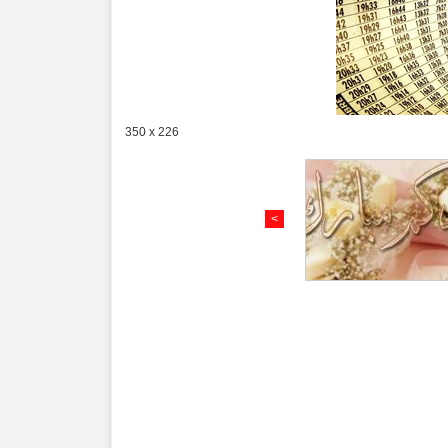
350 x 226
<