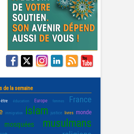
s de la semaine
France
Europe
-être
éducation
femmes
islam
e
monde
justice
livres
immigration
musulmans
mosquées