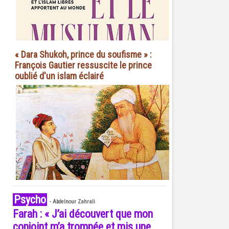
« Dara Shukoh, prince du soufisme » :
François Gautier ressuscite le prince
oublié d'un islam éclairé
Psycho
-
Abdelnour Zahrali
Farah : « J’ai découvert que mon
conjoint m’a trompée et mis une