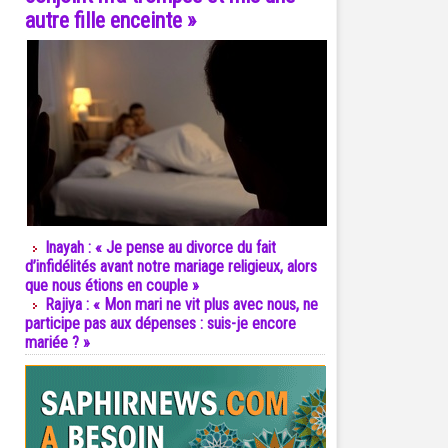
autre fille enceinte »
Inayah : « Je pense au divorce du fait
d’infidélités avant notre mariage religieux, alors
que nous étions en couple »
Rajiya : « Mon mari ne vit plus avec nous, ne
participe pas aux dépenses : suis-je encore
mariée ? »