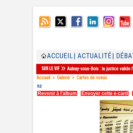
ACCUEIL
| ACTUALITÉ
| DÉBA
Aulnay-sous-Bois : la justice valid
Accueil
>
Galerie
>
Cartes de voeux
52
Revenir à l'album
|
Envoyer cette e-card
|